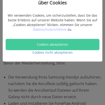
über Cookies
einschließlich
Anrufer
,
Telefonnummer
,
Datum
,
Ein-/Ausgehend
,
Dauer
werden problemlos
Wir verwenden Cookies, um sicherzustellen, dass Sie das
wiederhergestellt. (Um die Aufliste von anderen
beste Erlebnis auf unserer Website haben. Wenn Sie auf
Telefon-Modelle zu wiederherstellen, lesen Sie
hier
!)
„Cookies akzeptieren“ klicken, stimmen Sie unserer
Datenschutzrichtlinie
zu.
Gratis Download
Gratis Download
Cookies akzeptieren
Cookies nicht akzeptieren
Bevor der Wiederherstellung, bitte:
Die Verwendung Ihres Samsung-Handys aufzuhören,
nachdem Sie die Anrufliste zufällig gelöscht haben.
So werden die Anrufverlauf-Dateien auf Ihrem
Galaxy nicht durch neue Daten ersetzt.
Laden und installieren Sie FonePaw Android