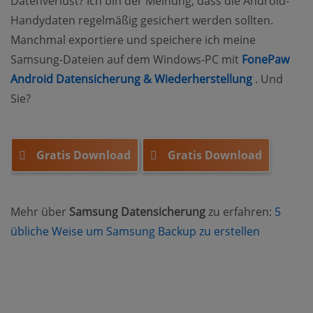
Datenverlust? Ich bin der Meinung, dass die Android-
Handydaten regelmäßig gesichert werden sollten.
Manchmal exportiere und speichere ich meine
Samsung-Dateien auf dem Windows-PC mit
FonePaw
(opens ne
Android Datensicherung & Wiederherstellung
. Und
Sie?
Gratis Download
Gratis Download
Mehr über
Samsung Datensicherung
zu erfahren:
5
(opens ne
übliche Weise um Samsung Backup zu erstellen