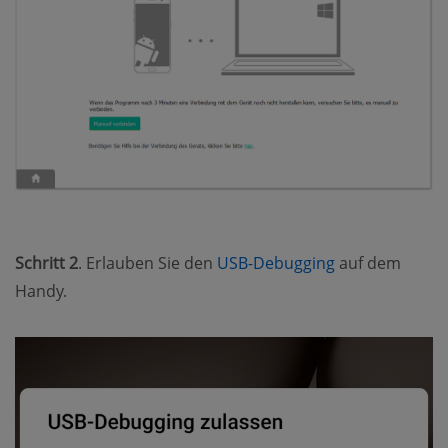
(opens new w
Schritt 2
. Erlauben Sie den
USB-Debugging
auf dem
Handy.