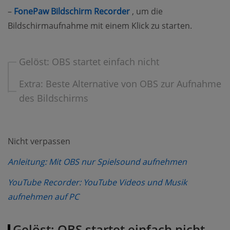
(opens new window)
–
FonePaw Bildschirm Recorder
, um die
Bildschirmaufnahme mit einem Klick zu starten.
Gelöst: OBS startet einfach nicht
Extra: Beste Alternative von OBS zur Aufnahme
des Bildschirms
Nicht verpassen
(opens ne
Anleitung: Mit OBS nur Spielsound aufnehmen
YouTube Recorder: YouTube Videos und Musik
(opens new window)
aufnehmen auf PC
Gelöst: OBS startet einfach nicht