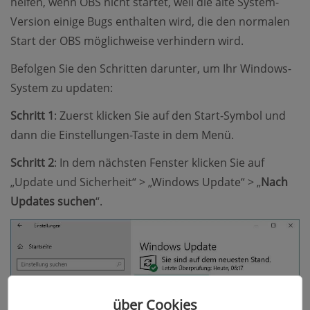
helfen, wenn OBS nicht startet, weil die alte System-
Version einige Bugs enthalten wird, die den normalen
Start der OBS möglichweise verhindern wird.
Befolgen Sie den Schritten darunter, um Ihr Windows-
System zu updaten:
Schritt 1
: Zuerst klicken Sie auf den Start-Symbol und
dann die Einstellungen-Taste in dem Menü.
Schritt 2
: In dem nächsten Fenster klicken Sie auf
„Update und Sicherheit“ > „Windows Update“ > „
Nach
Updates suchen
“.
über Cookies