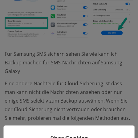
Für Samsung SMS sichern sehen Sie wie kann ich
Backup machen für SMS-Nachrichten auf Samsung
Galaxy
Eine andere Nachteile für Cloud-Sicherung ist dass
man kann nicht die Nachrichten ansehen oder nur
einige SMS selektiv zum Backup auswählen. Wenn Sie
der Cloud-Sicherung nicht vertrauen oder brauchen
Sie mehr, probieren mal die folgenden Methoden aus.
SMS sichern Android ohne App auf