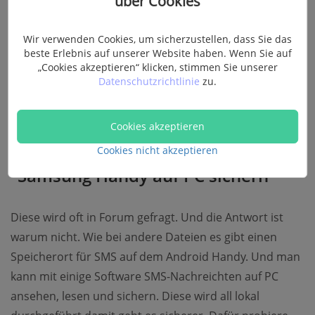
über Cookies
PC
Wir verwenden Cookies, um sicherzustellen, dass Sie das
beste Erlebnis auf unserer Website haben. Wenn Sie auf
„Cookies akzeptieren“ klicken, stimmen Sie unserer
Datenschutzrichtlinie
zu.
Kann man SMS vom Handy auf PC
Cookies akzeptieren
speichern?
Cookies nicht akzeptieren
Samsung Handy auf PC sichern
Diese wird oft in Forum gefragt. Und die Antwort ist
warum nicht. Wie bei andere Dateien es gibt einen
Speicherort für SMS auf dem Android Handy. Und man
kann mit einige Software SMS-Nachreichten auf PC
ansehen, lesen und sichern. Diese wird all lokal