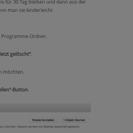
is für 30 Tag bleiben und dann aus der
nn man sie kinderleicht
m Programme-Ordner.
letzt gelöscht“
.
en möchten.
llen“-Button
.