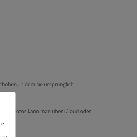
choben, in dem sie ursprünglich
schten Fotos kann man über iCloud oder
te