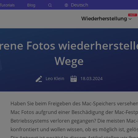
Deutsch
Tutorials
Blog
HOT
Wiederherstellung
rene Fotos wiederherstell
Wege
Leo Klein
18.03.2024
Haben Sie beim Freigeben des Mac-Speichers versehent
Mac Fotos aufgrund einer Beschädigung der Mac-Festpl
Betriebssystems verloren gegangen? Die meisten Mac-
konfrontiert und wollen wissen, ob es möglich ist, gel