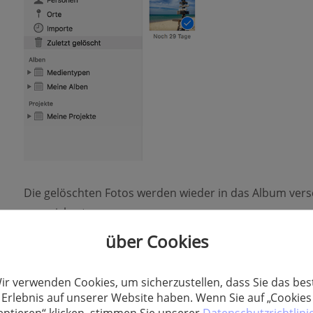
Die gelöschten Fotos werden wieder in das Album vers
gespeichert waren.
über Cookies
Die dauerhaft aus dem „Zuletzt gelöscht“-Ordner gelö
Fotorettung-Software wiederherstellen.
ir verwenden Cookies, um sicherzustellen, dass Sie das bes
Erlebnis auf unserer Website haben. Wenn Sie auf „Cookies