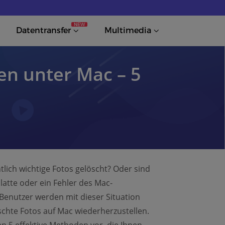
NEW
Datentransfer
Multimedia
en unter Mac – 5
lich wichtige Fotos gelöscht? Oder sind
atte oder ein Fehler des Mac-
Benutzer werden mit dieser Situation
öschte Fotos auf Mac wiederherzustellen.