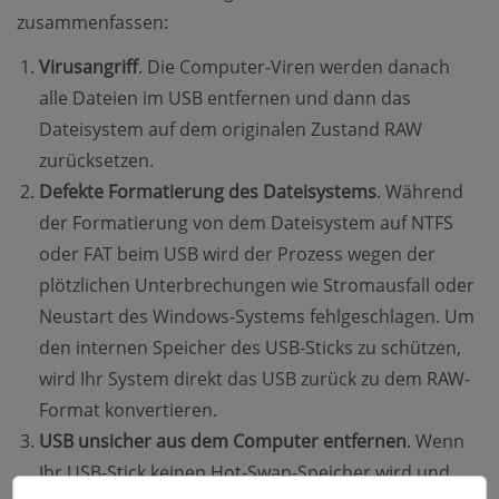
zusammenfassen:
Virusangriff
. Die Computer-Viren werden danach
alle Dateien im USB entfernen und dann das
Dateisystem auf dem originalen Zustand RAW
zurücksetzen.
Defekte Formatierung des Dateisystems
. Während
der Formatierung von dem Dateisystem auf NTFS
oder FAT beim USB wird der Prozess wegen der
plötzlichen Unterbrechungen wie Stromausfall oder
Neustart des Windows-Systems fehlgeschlagen. Um
den internen Speicher des USB-Sticks zu schützen,
wird Ihr System direkt das USB zurück zu dem RAW-
Format konvertieren.
USB unsicher aus dem Computer entfernen
. Wenn
Ihr USB-Stick keinen Hot-Swap-Speicher wird und