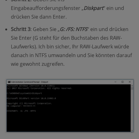
Eingabeaufforderungsfenster „
Diskpart
“ ein und
drücken Sie dann Enter.
Schritt 3
: Geben Sie „
G: /FS: NTFS
“ ein und drücken
Sie Enter (G steht für den Buchstaben des RAW-
Laufwerks). Ich bin sicher, Ihr RAW-Laufwerk würde
danach in NTFS umwandeln und Sie könnten darauf
wie gewohnt zugreifen.