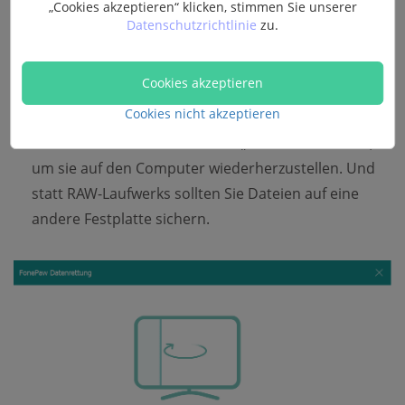
„Cookies akzeptieren“ klicken, stimmen Sie unserer
Datenschutzrichtlinie
zu.
Schritt 4
: Wenn der Scanvorgang abgeschlossen ist,
Cookies akzeptieren
können Sie Dateien vom Programm checken.
Cookies nicht akzeptieren
Wählen Sie auf dem RAW-Laufwerk die Dateien aus
und klicken Sie auf den Button „
Wiederherstellen
“,
um sie auf den Computer wiederherzustellen. Und
statt RAW-Laufwerks sollten Sie Dateien auf eine
andere Festplatte sichern.