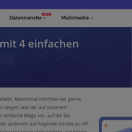
NEW
Datentransfer
Multimedia
mit 4 einfachen
eliebt. Manchmal möchten wir gerne
u zeigen, was wir auf unserem
er einfache Wege vor, auf die Sie
ter anderem auf folgende Geräte zu: HP