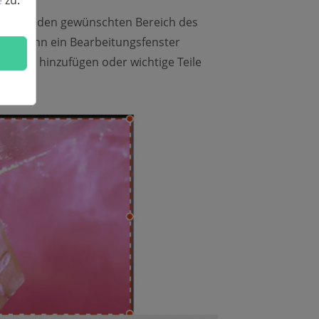
e
zu.
eren Sie den gewünschten Bereich des
ird dann ein Bearbeitungsfenster
kungen hinzufügen oder wichtige Teile