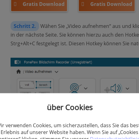
Gratis Download
Gratis Download
Schritt 2.
Wähen Sie „Video aufnehmen“ aus und klic
in der nächste Seite. Sie können hierzu auch den Hotk
Strg+Alt+C festgelegt ist. Diesen Hotkey können Sie nat
über Cookies
ir verwenden Cookies, um sicherzustellen, dass Sie das bes
Erlebnis auf unserer Website haben. Wenn Sie auf „Cookies