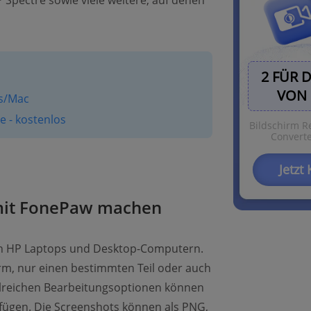
 Spectre sowie viele weitere, auf denen
2 FÜR 
VON 
ws/Mac
 - kostenlos
Bildschirm R
Converte
Jetzt
mit FonePaw machen
len HP Laptops und Desktop-Computern.
m, nur einen bestimmten Teil oder auch
hlreichen Bearbeitungsoptionen können
zufügen. Die Screenshots können als PNG,