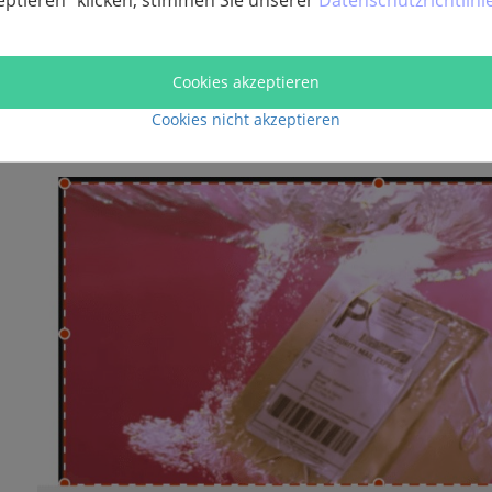
eptieren“ klicken, stimmen Sie unserer
Datenschutzrichtlini
Schritt 3.
Klicken Sie auf den Bildschirm und marki
Bildschirms zur Aufnahme mit einem Rechteck. Ihnen w
Cookies akzeptieren
angezeigt, mit Hilfe derer Sie Ihrem Screenshot Anmer
Cookies nicht akzeptieren
markieren können.