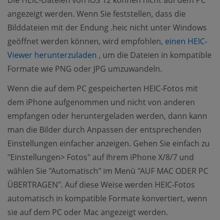
Die HEIC-Dateien von iOS 12 können nicht auf dem PC
angezeigt werden. Wenn Sie feststellen, dass die
Bilddateien mit der Endung .heic nicht unter Windows
geöffnet werden können, wird empfohlen,
einen HEIC-
(opens new window)
Viewer herunterzuladen
, um die Dateien in kompatible
Formate wie PNG oder JPG umzuwandeln.
Wenn die auf dem PC gespeicherten HEIC-Fotos mit
dem iPhone aufgenommen und nicht von anderen
empfangen oder heruntergeladen werden, dann kann
man die Bilder durch Anpassen der entsprechenden
Einstellungen einfacher anzeigen. Gehen Sie einfach zu
"Einstellungen> Fotos" auf Ihrem iPhone X/8/7 und
wählen Sie "Automatisch" im Menü "AUF MAC ODER PC
ÜBERTRAGEN". Auf diese Weise werden HEIC-Fotos
automatisch in kompatible Formate konvertiert, wenn
sie auf dem PC oder Mac angezeigt werden.