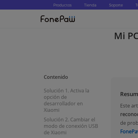
Productos
Tienda
Soporte
T
Mi PC
Contenido
Solución 1. Activa la
Resum
opción de
desarrollador en
Este ar
Xiaomi
reconoc
Solución 2. Cambiar el
de prob
modo de conexión USB
FonePa
de Xiaomi