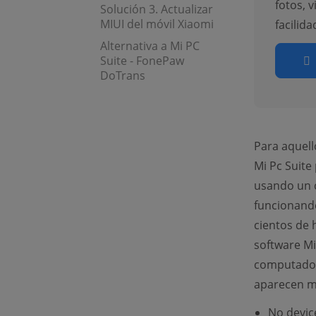
fotos, 
Solución 3. Actualizar
MIUI del móvil Xiaomi
facilidad
Alternativa a Mi PC
Suite - FonePaw
DoTrans
Para aquell
Mi Pc Suite
usando un c
funcionando
cientos de 
software Mi
computadora
aparecen m
No devic