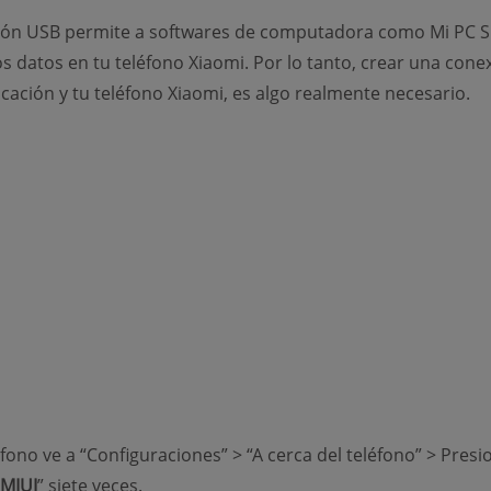
ión USB permite a softwares de computadora como Mi PC Su
os datos en tu teléfono Xiaomi. Por lo tanto, crear una cone
licación y tu teléfono Xiaomi, es algo realmente necesario.
éfono ve a “Configuraciones” > “A cerca del teléfono” > Presi
 MIUI
” siete veces.