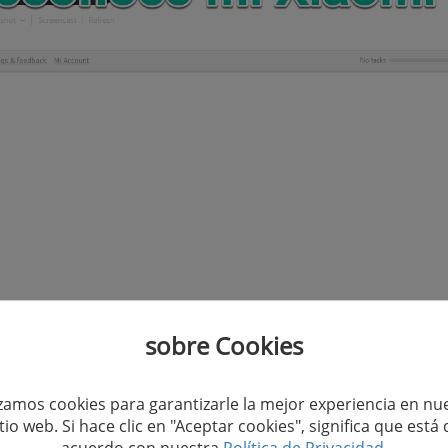
sobre Cookies
izamos cookies para garantizarle la mejor experiencia en nu
n 1. Activa la opción de desarrollador en Xiaomi
itio web. Si hace clic en "Aceptar cookies", significa que está 