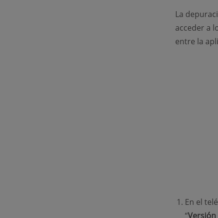
La depurac
acceder a l
entre la ap
En el tel
“
Versión