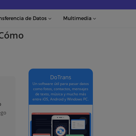
nsferencia de Datos
Multimedia
 ¿Cómo
DoTrans
Un software útil para pasar datos
como fotos, contactos, mensajes
de texto, música y mucho más
entre iOS, Android y Windows PC.
o
ego