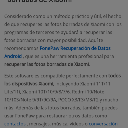
Considerado como un método práctico y útil, el hecho
de que recuperes las fotos borradas de Xiaomi con los
programas de terceros te ayudará a recuperar las
fotos borradas con mayor posibilidad. Aquí te
recomendamos
FonePaw Recuperación de Datos
(opens new window)
Android
, que es una herramienta profesional para
recuperar las fotos borradas de Xiaomi
.
Este software es compatible perfectamente con
todos
los dispositivos Xiaomi
, incluyendo Xiaomi 11T/11
Lite/11i, Xiaomi 10T/10/9/8/7/6, Redmi 10/Note
10/10S/Note 9/9T/9C/9A, POCO X3/F3/M3/F2 y mucho
más. Además de las fotos borradas, también puedes
usar FonePaw para restaurar otros datos como
(opens new window)
contactos
, mensajes, música, videos o
conversación