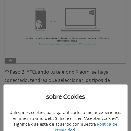
**Paso 2. **Cuando tu teléfono Xiaomi se haya
conectado, tendrás que seleccionar los tipos de
archivos a escanear. Para recuperar fotos en Xiaomi,
sobre Cookies
por favor selecciona “
Galería
” o “
Galería de Fotos
” y haz
clic en “
Siguiente
”.
Utilizamos cookies para garantizarle la mejor experiencia
en nuestro sitio web. Si hace clic en "Aceptar cookies",
significa que está de acuerdo con nuestra
Política de
Privacidad
.