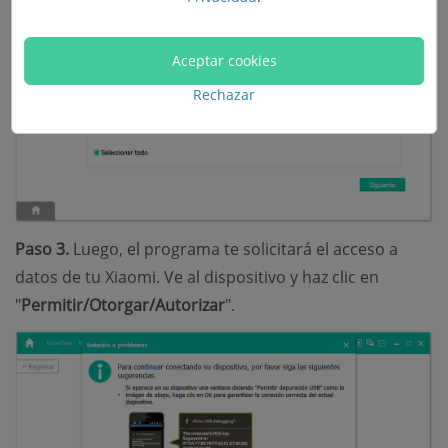
Aceptar cookies
Rechazar
Paso 3.
Luego, el programa te solicitará el acceso a
datos de tu Xiaomi. Ve al dispositivo y haz clic en
"
Permitir/Otorgar/Autorizar
".