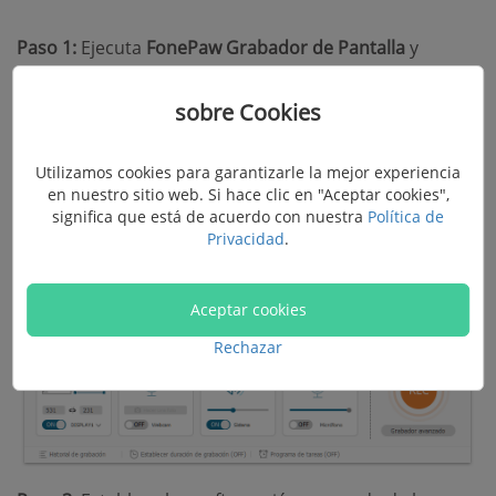
Paso 1:
Ejecuta
FonePaw Grabador de Pantalla
y
presiona "
Grabador de video
".
sobre Cookies
Paso 2:
Seleccionar el área de grabación
ajustando la
línea
segmentada del rectángulo azul claro. O también
Utilizamos cookies para garantizarle la mejor experiencia
puedes clicar en "
Lleno
" para grabar la pantalla
en nuestro sitio web. Si hace clic en "Aceptar cookies",
completa.
significa que está de acuerdo con nuestra
Política de
Privacidad
.
A continuación, habilita el sonido del sistema,
micrófono o webcam según sea necesario.
Aceptar cookies
Rechazar