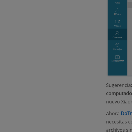
Sugerencia
computado
nuevo Xiao
Ahora
DoTr
necesitas c
archivos si