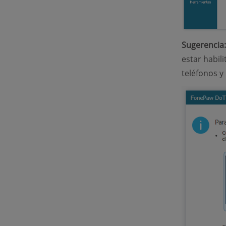
Sugerencia:
estar habil
teléfonos y