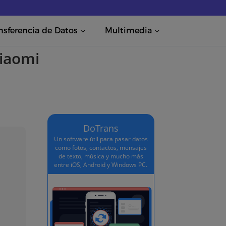
nsferencia de Datos
Multimedia
Xiaomi
DoTrans
Un software útil para pasar datos
como fotos, contactos, mensajes
de texto, música y mucho más
entre iOS, Android y Windows PC.