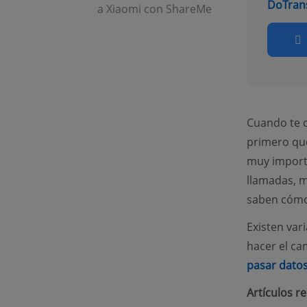
DoTran
a Xiaomi con ShareMe
Cuando te c
primero que
muy importa
llamadas, m
saben cómo 
Existen var
hacer el ca
pasar datos
Artículos r