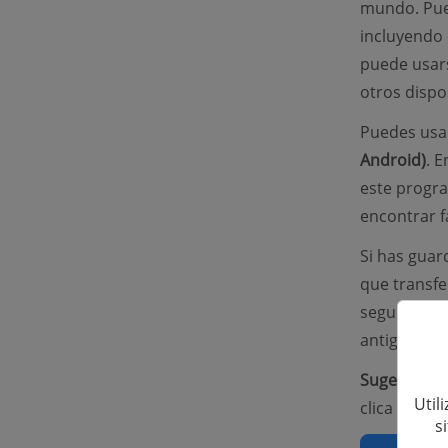
mundo. Pued
incluyendo
puede usar
otros dispos
Puedes usar
Android)
. 
este progra
encontrar f
Si has guar
que transf
seguir el s
antiguo a t
Sugerencia:
Util
clica para
r
s