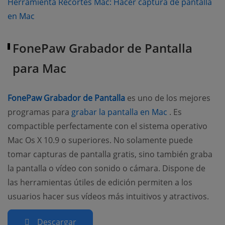
Herramienta Recortes Mac: Hacer captura de pantalla
(opens new window)
en Mac
FonePaw Grabador de Pantalla
para Mac
(opens new window)
FonePaw Grabador de Pantalla
es uno de los mejores
(opens new wi
programas para
grabar la pantalla en Mac
. Es
compactible perfectamente con el sistema operativo
Mac Os X 10.9 o superiores. No solamente puede
tomar capturas de pantalla gratis, sino también graba
la pantalla o vídeo con sonido o cámara. Dispone de
las herramientas útiles de edición permiten a los
usuarios hacer sus vídeos más intuitivos y atractivos.
Descargar