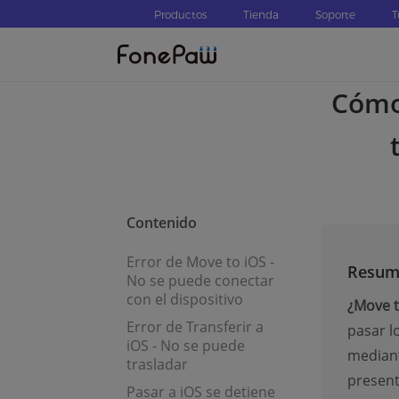
Productos
Tienda
Soporte
T
Cómo 
Contenido
Error de Move to iOS -
Resum
No se puede conectar
con el dispositivo
¿Move t
Error de Transferir a
pasar l
iOS - No se puede
mediant
trasladar
present
Pasar a iOS se detiene