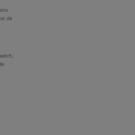
ions
ror de
witch,
de