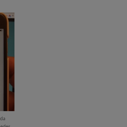
eda
uedes