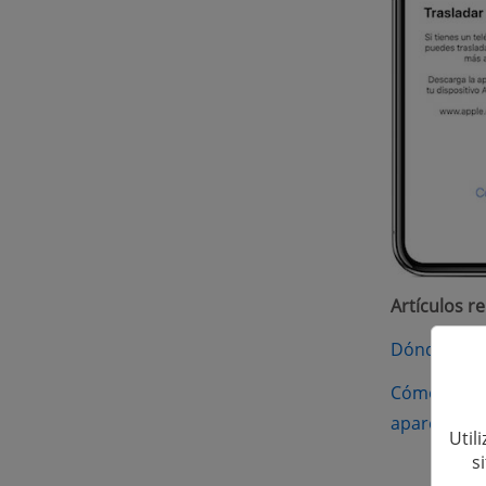
Artículos r
Dónde está 
Cómo desca
(op
aparece
Util
s