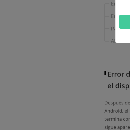
Error d
Error de
Pasar a
Alternat
Error 
el disp
Después de 
Android, el
termina con
sigue apare