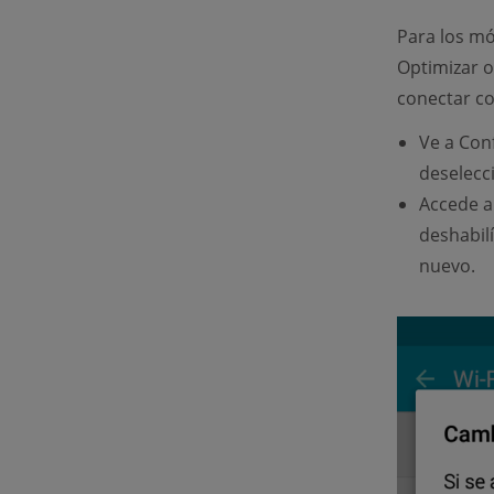
Para los mó
Optimizar o
conectar co
Ve a Con
deselecc
Accede a 
deshabilí
nuevo.