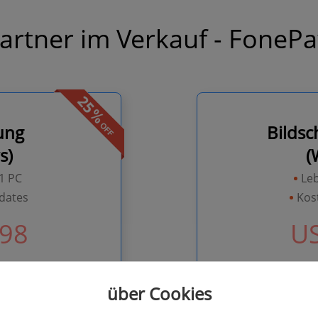
artner im Verkauf - FoneP
ung
Bildsc
s)
(
1 PC
Leb
dates
Kos
98
U
)
über Cookies