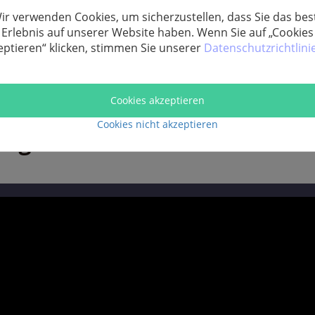
orb
Zu
ir verwenden Cookies, um sicherzustellen, dass Sie das bes
Erlebnis auf unserer Website haben. Wenn Sie auf „Cookies
eptieren“ klicken, stimmen Sie unserer
Datenschutzrichtlini
Cookies akzeptieren
Cookies nicht akzeptieren
ung für FonePaw Video Coneve