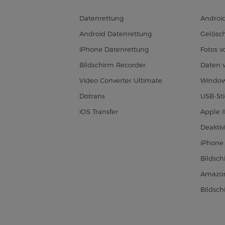
Datenrettung
Androi
Android Datenrettung
Gelösch
iPhone Datenrettung
Fotos 
Bildschirm Recorder
Daten 
Video Converter Ultimate
Window
Dotrans
USB-Sti
iOS Transfer
Apple 
Deaktiv
iPhone 
Bildsc
Amazon
Bildsc