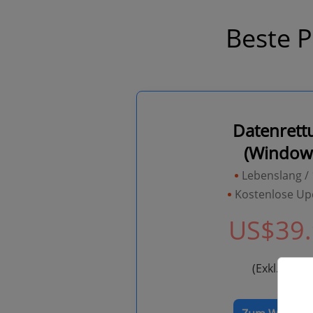
Beste P
Datenrett
(Window
Lebenslang / 
Kostenlose Up
US$39.
(Exkl. MwSt.