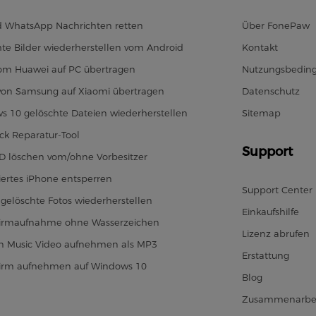
d WhatsApp Nachrichten retten
Über FonePaw
te Bilder wiederherstellen vom Android
Kontakt
vom Huawei auf PC übertragen
Nutzungsbedin
von Samsung auf Xiaomi übertragen
Datenschutz
s 10 gelöschte Dateien wiederherstellen
Sitemap
ck Reparatur-Tool
Support
ID löschen vom/ohne Vorbesitzer
iertes iPhone entsperren
Support Center
gelöschte Fotos wiederherstellen
Einkaufshilfe
hirmaufnahme ohne Wasserzeichen
Lizenz abrufen
 Music Video aufnehmen als MP3
Erstattung
hirm aufnehmen auf Windows 10
Blog
Zusammenarbe