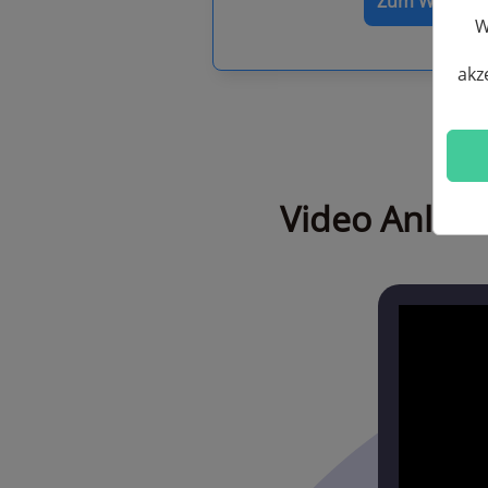
Zum Warenk
W
akz
Video Anleit