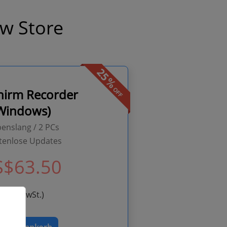
aw Store
hirm Recorder
Windows)
enslang / 2 PCs
tenlose Updates
S$63.50
(Exkl. MwSt.)