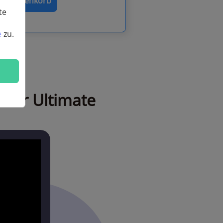
m Warenkorb
te
e
zu.
rter Ultimate