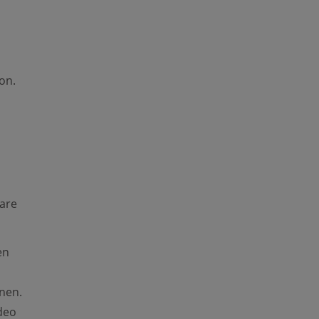
on.
are
en
nnen.
deo