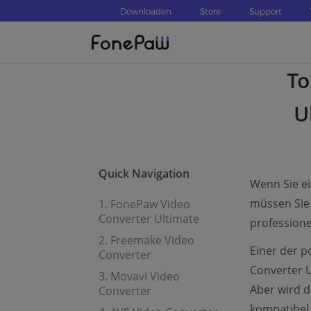
Downloaden
Store
Support
To
U
Quick Navigation
Wenn Sie ei
müssen Sie 
1. FonePaw Video
Converter Ultimate
professione
2. Freemake Video
Einer der 
Converter
Converter U
3. Movavi Video
Aber wird 
Converter
kompatibel