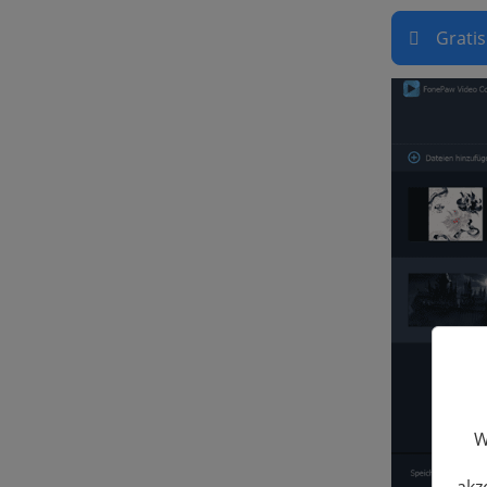
Grati
W