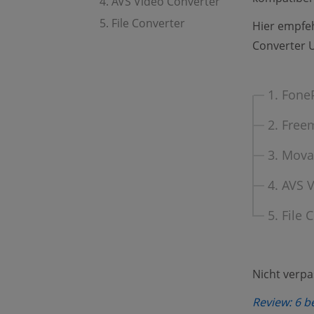
4. AVS Video Converter
5. File Converter
Hier empfeh
Converter U
1. Fone
2. Free
3. Mova
4. AVS 
5. File 
Nicht verp
Review: 6 b