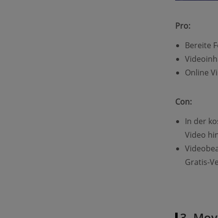
Pro:
Bereite 
Videoinh
Online V
Con:
In der k
Video hi
Videobear
Gratis-V
3. Mov