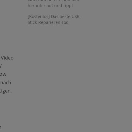
herunterlädt und rippt
pens new window)
[Kostenlos] Das beste USB-
Stick-Reparieren-Tool
 Video
V,
Paw
 nach
tigen,
s!