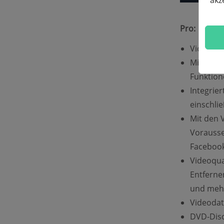
akz
Pro:
Video mi
Mit dem 
Funktione
Integrie
einschli
Mit den 
Vorausse
Facebook
Videoqua
Entferne
und meh
Videodat
DVD-Disc