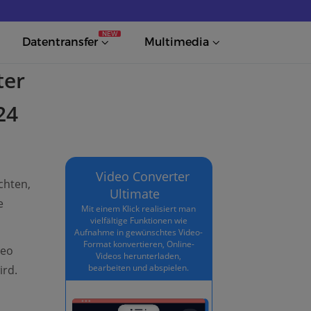
NEW
Datentransfer
Multimedia
ter
24
Video Converter
chten,
Ultimate
e
Mit einem Klick realisiert man
vielfältige Funktionen wie
Aufnahme in gewünschtes Video-
Format konvertieren, Online-
deo
Videos herunterladen,
bearbeiten und abspielen.
ird.