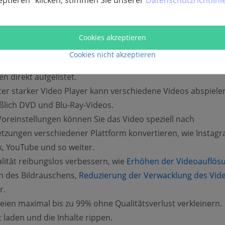
eptieren“ klicken, stimmen Sie unserer
Datenschutzrichtlini
Cookies akzeptieren
t einem Klick in häufig verwendeten Formaten konvertieren.
Cookies nicht akzeptieren
benutzerfreundlichen Interface werden alle praktischen
n direkt aufgelistet.
rter starker Video Player kann verschiedene Videos abspiele
eßlich DVD und Blu-Ray-Videos.
Voreinstellungen können Sie das Video speziell nach
tzungen verschiedener Plattform konvertieren, wie Instagr
, YouTube und so weiter.
lität reibungslos verbessern, wie
Erhöhen der Videoauflös
n des Bildrauschens,
Reduzierung der Verwacklung des Vid
r.
eien maximal bis zu 99% ohne Qualitätsverlust verkleinern.
 laden und die Inhalte rippen.