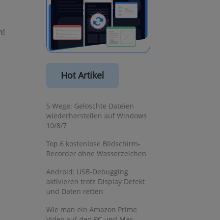
n!
Hot Artikel
5 Wege: Gelöschte Dateien
wiederherstellen auf Windows
10/8/7
Top 6 kostenlose Bildschirm-
Recorder ohne Wasserzeichen
Android: USB-Debugging
aktivieren trotz Display Defekt
und Daten retten
Wie man ein Amazon Prime
Video auf den PC und Mac