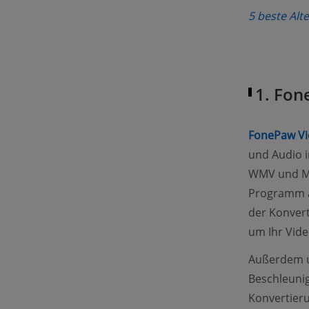
5 beste Alt
1. Fon
FonePaw Vi
und Audio i
WMV und MP
Programm a
der Konvert
um Ihr Vide
Außerdem u
Beschleunig
Konvertieru