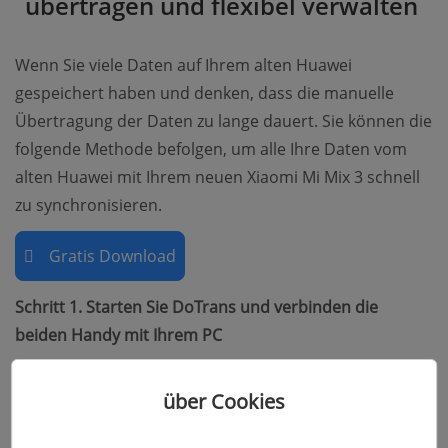
übertragen und flexibel verwalten
Wenn Sie viele Daten auf Ihrem alten Huawei
gespeichert haben und denken, dass die manuelle
Übertragung der Daten zu lange dauert. Sie können die
folgende Methode befolgen, um alle Ihre Daten vom
alten Huawei mit Ihrem neuen Xiaomi Mi Mix 3 schnell
zu synchronisieren.
Gratis Download
Schritt 1. Starten Sie DoTrans und verbinden die
beiden Handy mit Ihrem PC
Verbinden Sie die beide Huawei und Xiaomi
über Cookies
Smartphone mit dem PC über USB Type-C Kabel. Das
DoTrans Programm sollte die Geräte gleich erkennen