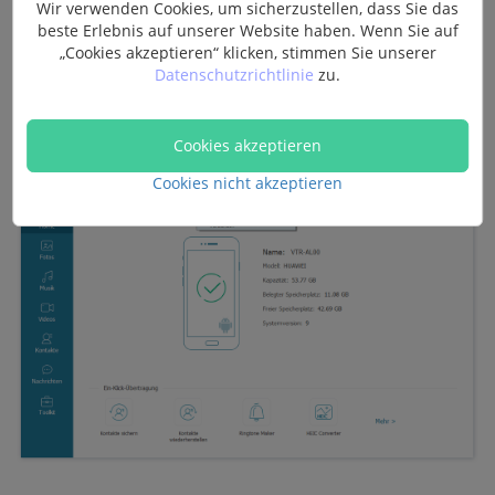
Wir verwenden Cookies, um sicherzustellen, dass Sie das
und zeigt dann die Information wie
Geräts Modell,
beste Erlebnis auf unserer Website haben. Wenn Sie auf
Kapazität, Freier Speicherplatz oder die aktuelle
„Cookies akzeptieren“ klicken, stimmen Sie unserer
Android OS
an.
Datenschutzrichtlinie
zu.
Um Daten von Huawei auf Xiaomi zu übertragen
Cookies akzeptieren
wählen Sie oben Ihr Huawei Handy als das Quellgerät
.
Cookies nicht akzeptieren