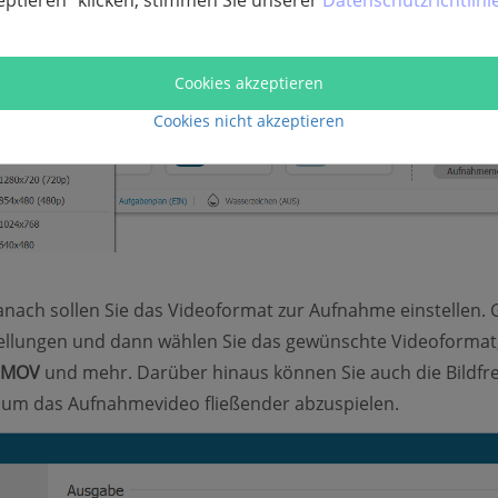
eptieren“ klicken, stimmen Sie unserer
Datenschutzrichtlini
Cookies akzeptieren
Cookies nicht akzeptieren
anach sollen Sie das Videoformat zur Aufnahme einstellen.
tellungen und dann wählen Sie das gewünschte Videoformat
MOV
und mehr. Darüber hinaus können Sie auch die Bildfr
 um das Aufnahmevideo fließender abzuspielen.