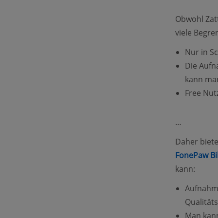
Obwohl Zatt
viele Begre
Nur in S
Die Aufn
kann man
Free Nut
…
Daher biet
FonePaw Bi
kann:
Aufnahm
Qualitäts
Man kann