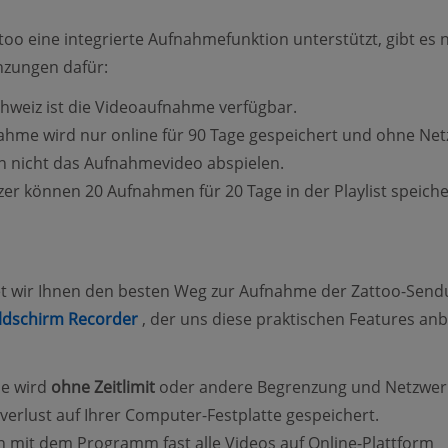
oo eine integrierte Aufnahmefunktion unterstützt, gibt es 
nzungen dafür:
chweiz ist die Videoaufnahme verfügbar.
ahme wird nur online für 90 Tage gespeichert und ohne Ne
 nicht das Aufnahmevideo abspielen.
zer können 20 Aufnahmen für 20 Tage in der Playlist speiche
et wir Ihnen den besten Weg zur Aufnahme der Zattoo-Send
(opens new window)
ldschirm Recorder
, der uns diese praktischen Features anb
e wird
ohne Zeitlimit
oder andere Begrenzung und Netzwer
verlust auf Ihrer Computer-Festplatte gespeichert.
 mit dem Programm fast alle Videos auf Online-Plattform