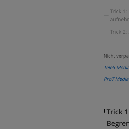
Trick 1
aufneh
Trick 2
Nicht verp
Tele5-Medi
Pro7 Mediat
Trick 
Begre