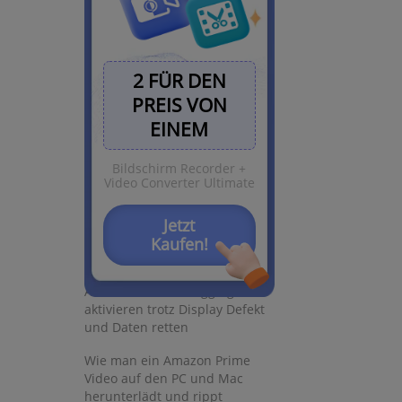
2 FÜR DEN
PREIS VON
Hot Artikel
EINEM
Bildschirm Recorder +
5 Wege: Gelöschte Dateien
Video Converter Ultimate
wiederherstellen auf Windows
10/8/7
ndow)
Jetzt
Top 6 kostenlose Bildschirm-
Kaufen!
new window)
Recorder ohne Wasserzeichen
Android: USB-Debugging
aktivieren trotz Display Defekt
und Daten retten
Wie man ein Amazon Prime
Video auf den PC und Mac
herunterlädt und rippt