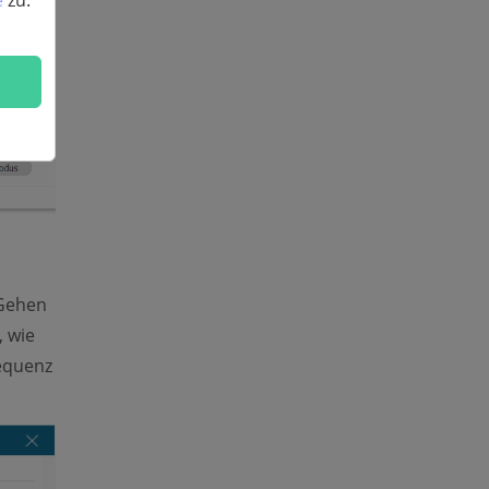
e
zu.
 Gehen
, wie
equenz