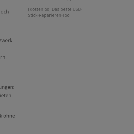
[Kostenlos] Das beste USB-
noch
Stick-Reparieren-Tool
tzwerk
rn.
ungen:
ieten
k ohne