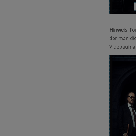
Hinweis
: F
der man die
Videoaufna