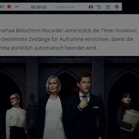
onePaw Bildschirm Recorder unterstützt die Timer-Funktion,
 bestimmte Zeitlänge für Aufnahme einrichten, damit die
hme pünktlich automatisch beendet wird.