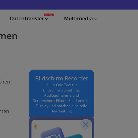
NEW
Datentransfer
Multimedia
hmen
Bildschirm Recorder
ichen
All-in-One Tool für
Bildschirmaufnahme,
Audioaufnahme und
Screenshots. Filmen Sie damit Ihr
Display und machen eine tolle
enten
Bearbeitung.