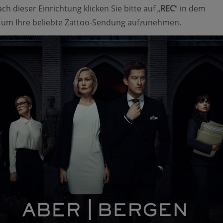
ach dieser Einrichtung klicken Sie bitte auf „
REC
“ in dem
um Ihre beliebte Zattoo-Sendung aufzunehmen.