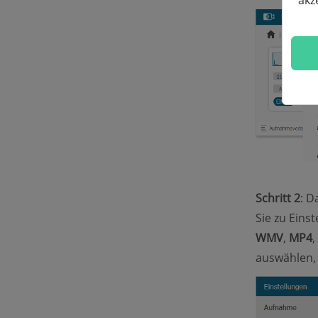
akz
Schritt 2
: D
Sie zu Eins
WMV
,
MP4
,
auswählen,