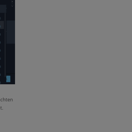
ichten
t.