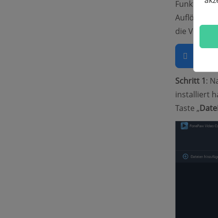
akz
Funktionen,
Auflösung a
die Videoqu
Grati
Schritt 1
: 
installiert 
Taste „
Date