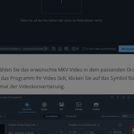
ählen Sie das erwünschte MKV-Video in dem passenden Or
 das Programm Ihr Video lädt, klicken Sie auf das Symbol fü
mat der Videokonvertierung.