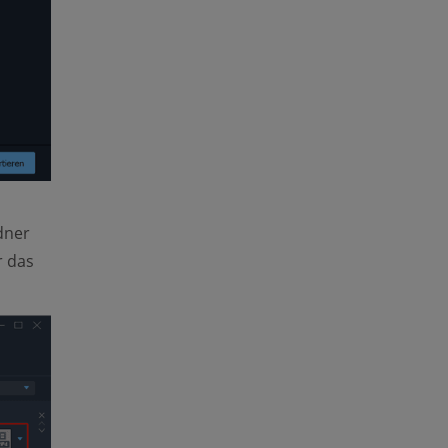
dner
r das