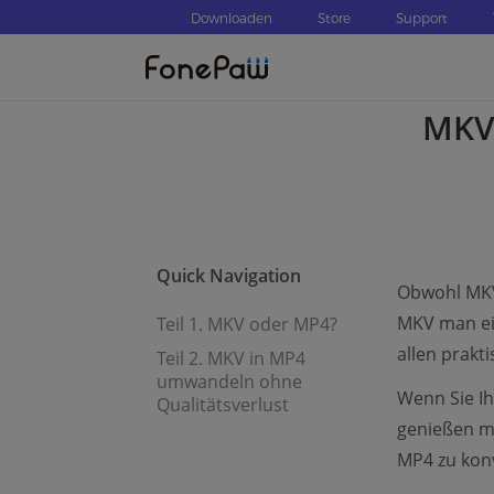
Downloaden
Store
Support
MKV
Quick Navigation
Obwohl MKV
MKV man ei
Teil 1. MKV oder MP4?
allen prakt
Teil 2. MKV in MP4
umwandeln ohne
Wenn Sie Ih
Qualitätsverlust
genießen mö
MP4 zu konv