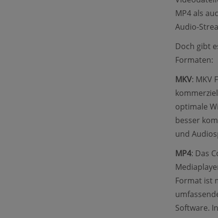
MP4 als auc
Audio-Strea
Doch gibt e
Formaten:
MKV
: MKV F
kommerziell
optimale W
besser komp
und Audiosp
MP4
: Das C
Mediaplayer
Format ist 
umfassende
Software. I