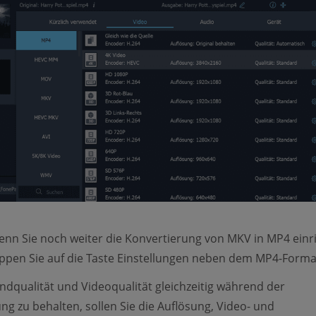
enn Sie noch weiter die Konvertierung von MKV in MP4 einr
ppen Sie auf die Taste Einstellungen neben dem MP4-Forma
dqualität und Videoqualität gleichzeitig während der
ng zu behalten, sollen Sie die Auflösung, Video- und