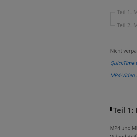
Teil 1.
Teil 2.
Nicht verp
QuickTime 
MP4-Video i
Teil 1
MP4 und MK
Videodateif