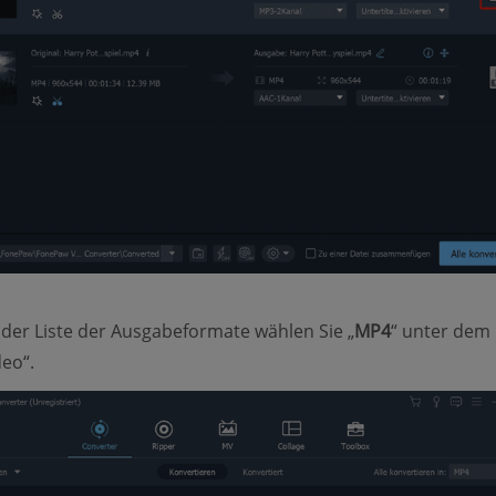
n der Liste der Ausgabeformate wählen Sie „
MP4
“ unter dem
deo“.