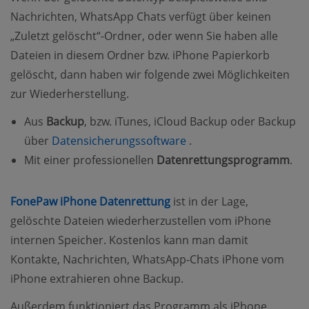
Nachrichten, WhatsApp Chats verfügt über keinen
„Zuletzt gelöscht“-Ordner, oder wenn Sie haben alle
Dateien in diesem Ordner bzw. iPhone Papierkorb
gelöscht, dann haben wir folgende zwei Möglichkeiten
zur Wiederherstellung.
Aus
Backup
, bzw. iTunes, iCloud Backup oder Backup
(opens new window)
über
Datensicherungssoftware
.
Mit einer professionellen
Datenrettungsprogramm
.
(opens new window)
FonePaw iPhone Datenrettung
ist in der Lage,
gelöschte Dateien wiederherzustellen vom iPhone
internen Speicher. Kostenlos kann man damit
Kontakte, Nachrichten, WhatsApp-Chats iPhone vom
iPhone extrahieren ohne Backup.
Außerdem funktioniert das Programm als iPhone