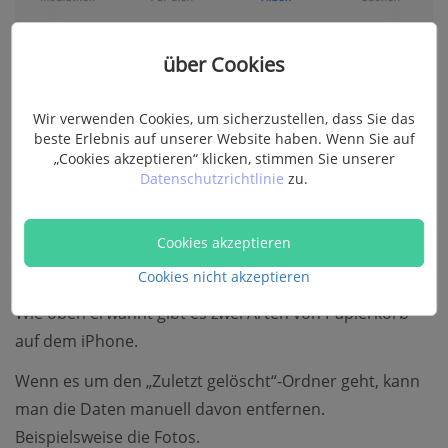
über Cookies
Dort werden all die kürzlich gelöschten iPhone Fotos
Wir verwenden Cookies, um sicherzustellen, dass Sie das
angezeigt. Und sie werden bis auf 30 Tagen verbleiben
beste Erlebnis auf unserer Website haben. Wenn Sie auf
bevor sie vom System permanent gelöscht werden.
„Cookies akzeptieren“ klicken, stimmen Sie unserer
Datenschutzrichtlinie
zu.
Wie leere ich den Papierkorb auf
Cookies akzeptieren
dem iPhone/iPad?
Cookies nicht akzeptieren
Wie oben erwähnt gibt es zwei Arten von Papierkorb
auf dem iPhone.
Wenn es um den „Zuletzt gelöscht“-Ordner geht, kann
man die Daten manuell davon entfernen.
Beispielsweise die Fotos.