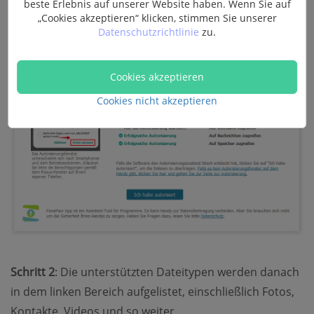
Programm den Zugriff auf das Samsung Handy. Nur
beste Erlebnis auf unserer Website haben. Wenn Sie auf
„Cookies akzeptieren“ klicken, stimmen Sie unserer
autorisieren die nötigen Rechte durch das Pop-Up-
Datenschutzrichtlinie
zu.
Fenster auf dem Handy-Bildschirm.
Cookies akzeptieren
Cookies nicht akzeptieren
Schritt 2
: Die unterstützten Dateitypen werden danach
in dem linken Bereich aufgelistet, einschließlich Fotos,
Kontakte, Videos und so weiter.