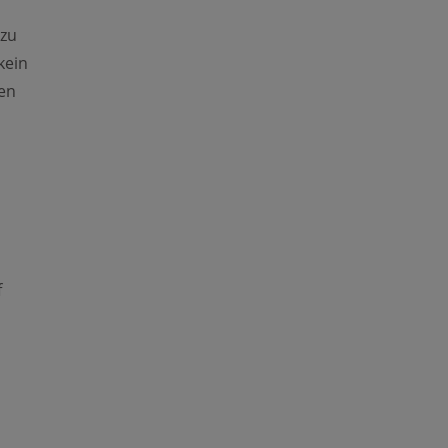
 zu
kein
en
f