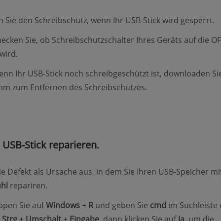
n Sie den Schreibschutz, wenn Ihr USB-Stick wird gesperrt.
hecken Sie, ob Schreibschutzschalter Ihres Geräts auf die OF
wird.
enn Ihr USB-Stick noch schreibgeschützt ist, downloaden S
mm zum Entfernen des Schreibschutzes.
 USB-Stick reparieren
.
ie Defekt als Ursache aus, in dem Sie Ihren USB-Speicher mi
hl
repariren.
ippen Sie auf
Windows
+
R
und geben Sie
cmd
im Suchleiste 
e
Strg
+
Umschalt
+
Eingabe
, dann klicken Sie auf
Ja
, um die