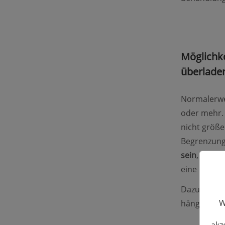
Möglichke
überlade
Normalerwei
oder mehr. 
nicht größe
Begrenzung 
sein
, wenn 
eine Meldun
Dazu wenn 
W
hängt er le