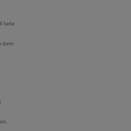
F-Seite
ie dann
t
ein,