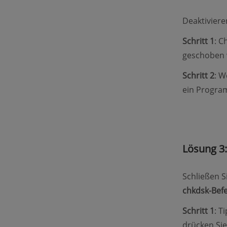
Deaktiviere
Schritt 1
: C
geschoben 
Schritt 2
: W
ein Progra
Lösung 3:
Schließen S
chkdsk-Befe
Schritt 1
: T
drücken Si