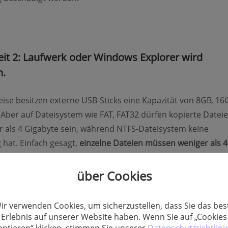
it 2: Laufwerk oder Windows Explorer wird
n.
se besitzen externe USB-Sticks eine Kapazität von 8GB, 16
Aber auf Dateisystem wie FAT, FAT32 dürfen kopierte Datei
r als 4 Gigabyte sein, während NTFS-Dateisystem keine
hat. Einfach gesagt,
einzelne Dateien müssen weniger als 
Sie auf Datenträger mit FAT-Dateisystem speichern. Sonst
g vor, dass die Datei
zu groß für das Zieldateisystem
ist.
über Cookies
man zu viele Daten auf einmal über Windows Explorer
über
ir verwenden Cookies, um sicherzustellen, dass Sie das bes
icht wegen Überhitzung.
Erlebnis auf unserer Website haben. Wenn Sie auf „Cookies