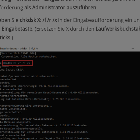
forderung
als Administrator auszuführen
.
eben Sie
chkdsk X: /f /r /x
in der Eingabeaufforderung ein u
e
Eingabetaste
. (Ersetzen Sie X durch den
Laufwerksbuchsta
ticks
.)