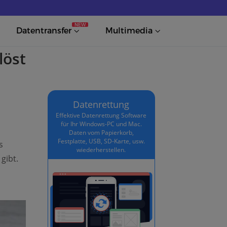
NEW
Datentransfer
Multimedia
löst
Datenrettung
Effektive Datenrettung Software
für Ihr Windows-PC und Mac.
Daten vom Papierkorb,
Festplatte, USB, SD-Karte, usw.
s
wiederherstellen.
gibt.