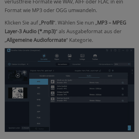
verlustfreie Formate wie WAV, AIFF oder FLAC in ein
Format wie MP3 oder OGG umwandeln.
Klicken Sie auf „
Profil
“. Wählen Sie nun „
MP3 – MPEG
Layer-3 Audio (*.mp3)
“ als Ausgabeformat aus der
„
Allgemeine Audioformate
“ Kategorie.