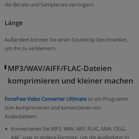
die Bitrate und Samplerate verringern.
Länge
Außerdem können Sie einen Soundclip beschneiden,
um ihn zu verkleinern.
MP3/WAV/AIFF/FLAC-Dateien
komprimieren und kleiner machen
(opens new window)
FonePaw Video Converter Ultimate
ist ein Programm
zum komprimieren und konvertieren von
Audiodateien:
Konvertieren Sie MP3, WAV, AIFF, FLAC, M4A, OGG,
AAC, usw. in andere Formate, um die Audiodatei zu