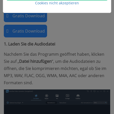
komprimieren.
Cookies nicht akzeptieren
Gratis Download
Gratis Download
1. Laden Sie die Audiodatei
Nachdem Sie das Programm geöffnet haben, klicken
Sie auf „
Datei hinzufügen
“, um die Audiodateien zu
öffnen, die Sie komprimieren möchten, egal ob Sie im
MP3, WAV, FLAC, OGG, WMA, M4A, AAC oder anderen
Formaten sind.