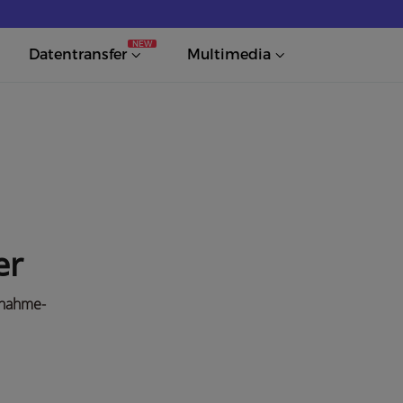
NEW
Datentransfer
Multimedia
er
fnahme-