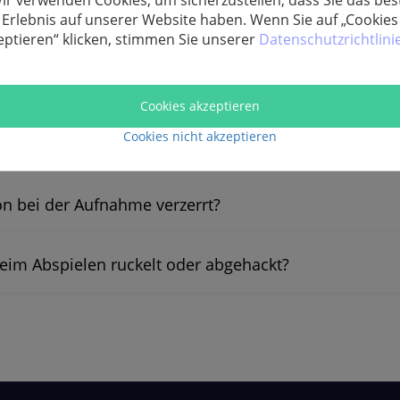
Erlebnis auf unserer Website haben. Wenn Sie auf „Cookies
eptieren“ klicken, stimmen Sie unserer
Datenschutzrichtlini
schirm Video/Audio bis auf 3 Minuten kostenlos aufnehmen.
Cookies akzeptieren
Cookies nicht akzeptieren
ktivierung? Hier die Lösungen
n bei der Aufnahme verzerrt?
im Abspielen ruckelt oder abgehackt?