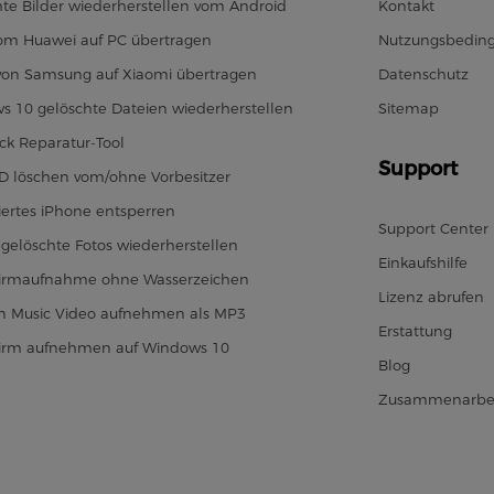
te Bilder wiederherstellen vom Android
Kontakt
vom Huawei auf PC übertragen
Nutzungsbedin
von Samsung auf Xiaomi übertragen
Datenschutz
s 10 gelöschte Dateien wiederherstellen
Sitemap
ck Reparatur-Tool
Support
ID löschen vom/ohne Vorbesitzer
iertes iPhone entsperren
Support Center
gelöschte Fotos wiederherstellen
Einkaufshilfe
hirmaufnahme ohne Wasserzeichen
Lizenz abrufen
 Music Video aufnehmen als MP3
Erstattung
hirm aufnehmen auf Windows 10
Blog
Zusammenarbe