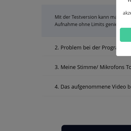
akz
Mit der Testversion kann man Bild
Aufnahme ohne Limits genießen.
2. Problem bei der Programm-A
3. Meine Stimme/ Mikrofons To
4. Das aufgenommene Video be