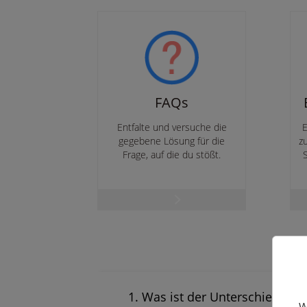
FAQs
Entfalte und versuche die
E
gegebene Lösung für die
z
Frage, auf die du stößt.
1. Was ist der Unterschied zwi
W