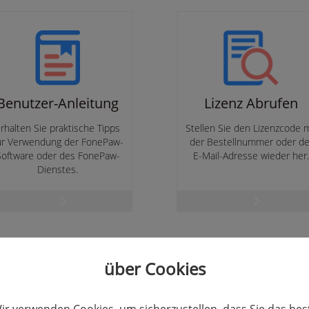
Benutzer-Anleitung
Lizenz Abrufen
rhalten Sie praktische Tipps
Stellen Sie den Lizenzcode m
ur Verwendung der FonePaw-
der Bestellnummer oder de
Software oder des FonePaw-
E-Mail-Adresse wieder her
Dienstes.
über Cookies
schen der Testversion und der Vollversion?
ir verwenden Cookies, um sicherzustellen, dass Sie das bes