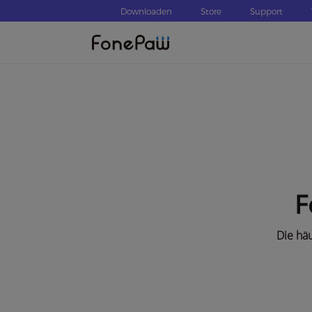
Downloaden
Store
Support
F
Die hä