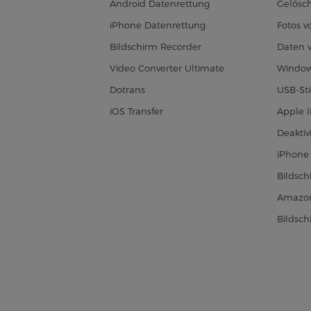
Android Datenrettung
Gelösch
iPhone Datenrettung
Fotos 
Bildschirm Recorder
Daten 
Video Converter Ultimate
Window
Dotrans
USB-Sti
iOS Transfer
Apple 
Deaktiv
iPhone 
Bildsc
Amazon
Bildsc