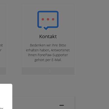
Kontakt
it
Bedenken wir Ihre Bitte
r
erhalten haben, Antwortenet
.
Ihnen FonePaw-Supporter
gehört per E-Mail.
te