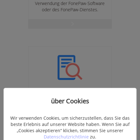
Verwendung der FonePaw-Software
oder des FonePaw-Dienstes.
Lizenz Abrufen
über Cookies
Stellen Sie den Lizenzcode mit der
Bestellnummer oder der E-Mail-
Adresse wieder her.
Wir verwenden Cookies, um sicherzustellen, dass Sie das
beste Erlebnis auf unserer Website haben. Wenn Sie auf
„Cookies akzeptieren“ klicken, stimmen Sie unserer
Datenschutzrichtlinie
zu.