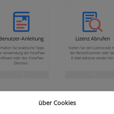
Benutzer-Anleitung
Lizenz Abrufen
rhalten Sie praktische Tipps
Stellen Sie den Lizenzcode m
ur Verwendung der FonePaw-
der Bestellnummer oder de
Software oder des FonePaw-
E-Mail-Adresse wieder her
Dienstes.
über Cookies
or einem Jahr oder vor längerer Zeit gelöscht werden,