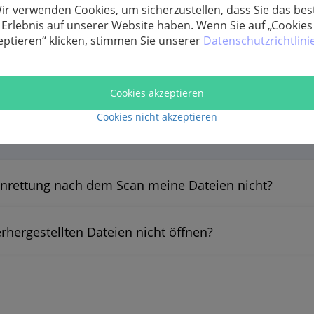
ir verwenden Cookies, um sicherzustellen, dass Sie das bes
Erlebnis auf unserer Website haben. Wenn Sie auf „Cookies
eptieren“ klicken, stimmen Sie unserer
Datenschutzrichtlini
cht durch die neu geschriebenen Daten auf dieser Festplat
ispiel haben Sie einige Dateien auf einer externen Festpla
eue Dateien darauf gespeichert haben, dann wahrscheinlich 
Cookies akzeptieren
gestellt werden können, hängt also nicht davon ab, wie lang
ettung zu verwenden, um die gescannten Ergebnisse tief 
Cookies nicht akzeptieren
(Orange markiert).
nrettung nach dem Scan meine Dateien nicht?
hergestellten Dateien nicht öffnen?