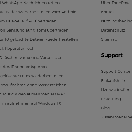
d WhatsApp Nachrichten retten
Über FonePaw
te Bilder wiederherstellen vom Android
Kontakt
vom Huawei auf PC übertragen
Nutzungsbedin
von Samsung auf Xiaomi übertragen
Datenschutz
s 10 gelöschte Dateien wiederherstellen
Sitemap
ck Reparatur-Tool
Support
ID löschen vom/ohne Vorbesitzer
iertes iPhone entsperren
Support Center
gelöschte Fotos wiederherstellen
Einkaufshilfe
hirmaufnahme ohne Wasserzeichen
Lizenz abrufen
 Music Video aufnehmen als MP3
Erstattung
hirm aufnehmen auf Windows 10
Blog
Zusammenarbe