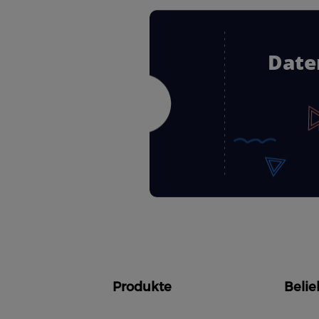
Date
Produkte
Belie