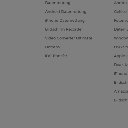
Datenrettung
Androi
Android Datenrettung
Gelösch
iPhone Datenrettung
Fotos 
Bildschirm Recorder
Daten 
Video Converter Ultimate
Window
Dotrans
USB-Sti
iOS Transfer
Apple 
Deaktiv
iPhone 
Bildsc
Amazon
Bildsc