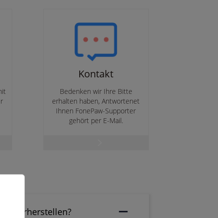
Kontakt
it
Bedenken wir Ihre Bitte
r
erhalten haben, Antwortenet
.
Ihnen FonePaw-Supporter
gehört per E-Mail.
 wiederherstellen?