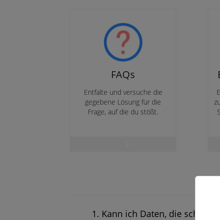
FAQs
Entfalte und versuche die
E
gegebene Lösung für die
z
Frage, auf die du stößt.
1. Kann ich Daten, die schon v