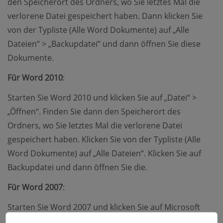
den Speicherort des Ordners, wo Sie letztes Mal die
verlorene Datei gespeichert haben. Dann klicken Sie
von der Typliste (Alle Word Dokumente) auf „Alle
Dateien“ > „Backupdatei“ und dann öffnen Sie diese
Dokumente.
Für Word 2010
:
Starten Sie Word 2010 und klicken Sie auf „Datei“ >
„Öffnen“. Finden Sie dann den Speicherort des
Ordners, wo Sie letztes Mal die verlorene Datei
gespeichert haben. Klicken Sie von der Typliste (Alle
Word Dokumente) auf „Alle Dateien“. Klicken Sie auf
Backupdatei und dann öffnen Sie die.
Für Word 2007
:
Starten Sie Word 2007 und klicken Sie auf Microsoft
Office-Button > „Öffnen“. Finden Sie dann den