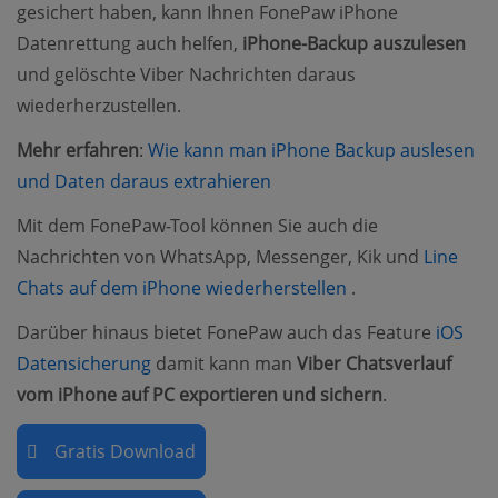
gesichert haben, kann Ihnen FonePaw iPhone
Datenrettung auch helfen,
iPhone-Backup auszulesen
und gelöschte Viber Nachrichten daraus
wiederherzustellen.
Mehr erfahren
:
Wie kann man iPhone Backup auslesen
(opens new window)
und Daten daraus extrahieren
Mit dem FonePaw-Tool können Sie auch die
Nachrichten von WhatsApp, Messenger, Kik und
Line
(opens new wind
Chats auf dem iPhone wiederherstellen
.
Darüber hinaus bietet FonePaw auch das Feature
iOS
(opens new window)
Datensicherung
damit kann man
Viber Chatsverlauf
vom iPhone auf PC exportieren und sichern
.
Gratis Download