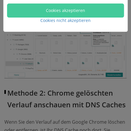
Cookies akzeptieren
Cookies nicht akzeptieren
Methode 2: Chrome gelöschten
Verlauf anschauen mit DNS Caches
Wenn Sie den Verlauf auf dem Google Chrome löschen
oder entfernen, ist Ihr DNS Cache noch dort. Sie