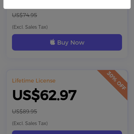
US$74.95
(Excl. Sales Tax)
Buy Now
Lifetime License
US$62.97
US$89.95
(Excl. Sales Tax)