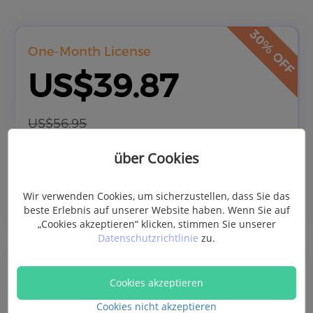
One-Month License
US$39.87
US$56.95
(Excl. Sales Tax)
über Cookies
Buy Now
Wir verwenden Cookies, um sicherzustellen, dass Sie das
beste Erlebnis auf unserer Website haben. Wenn Sie auf
„Cookies akzeptieren“ klicken, stimmen Sie unserer
Datenschutzrichtlinie
zu.
One-Year License
Cookies akzeptieren
US$52.47
Cookies nicht akzeptieren