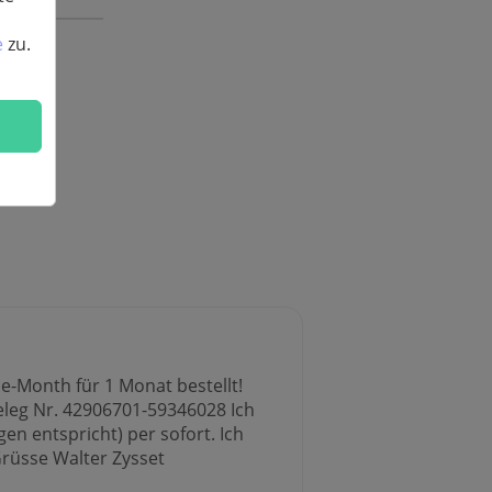
e
zu.
-Month für 1 Monat bestellt!
eleg Nr. 42906701-59346028 Ich
 entspricht) per sofort. Ich
Grüsse Walter Zysset