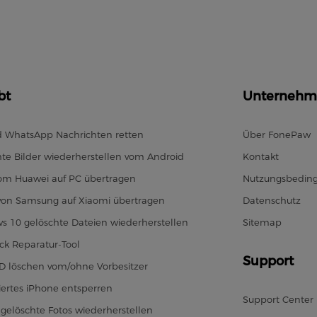
bt
Unternehm
d WhatsApp Nachrichten retten
Über FonePaw
te Bilder wiederherstellen vom Android
Kontakt
vom Huawei auf PC übertragen
Nutzungsbedin
von Samsung auf Xiaomi übertragen
Datenschutz
s 10 gelöschte Dateien wiederherstellen
Sitemap
ck Reparatur-Tool
Support
ID löschen vom/ohne Vorbesitzer
iertes iPhone entsperren
Support Center
gelöschte Fotos wiederherstellen