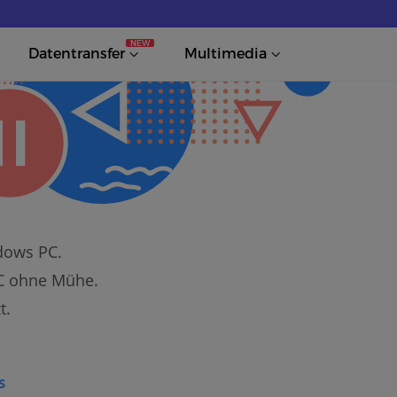
NEW
Datentransfer
Multimedia
dows PC.
PC ohne Mühe.
t.
s