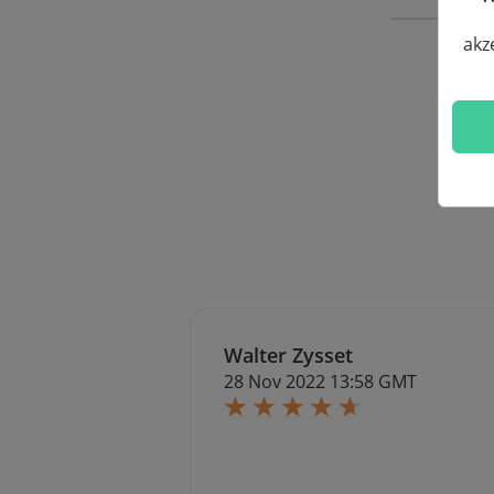
akz
Walter Zysset
28 Nov 2022 13:58 GMT