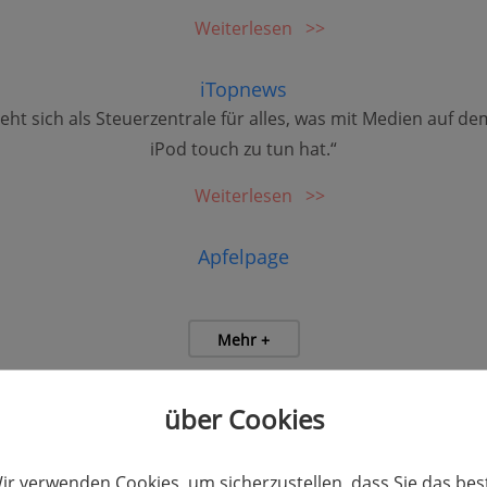
Weiterlesen
iTopnews
eht sich als Steuerzentrale für alles, was mit Medien auf d
iPod touch zu tun hat.“
Weiterlesen
Apfelpage
Mehr +
über Cookies
ir verwenden Cookies, um sicherzustellen, dass Sie das bes