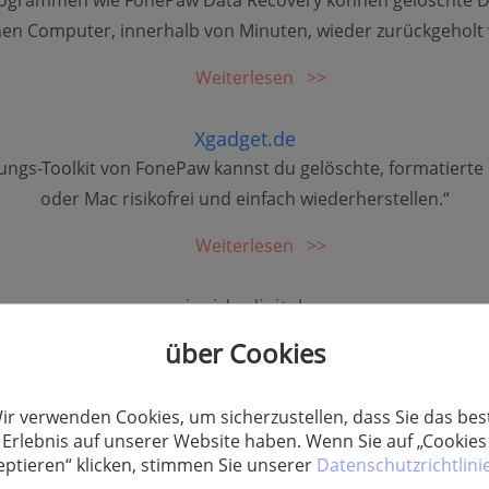
Programmen wie FonePaw Data Recovery können gelöschte D
en Computer, innerhalb von Minuten, wieder zurückgeholt
Weiterlesen
Xgadget.de
ungs-Toolkit von FonePaw kannst du gelöschte, formatiert
oder Mac risikofrei und einfach wiederherstellen.“
Weiterlesen
inside digital
über Cookies
Mehr +
ir verwenden Cookies, um sicherzustellen, dass Sie das bes
Erlebnis auf unserer Website haben. Wenn Sie auf „Cookies
eptieren“ klicken, stimmen Sie unserer
Datenschutzrichtlini