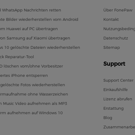
d WhatsApp Nachrichten retten
Über FonePaw
te Bilder wiederherstellen vom Android
Kontakt
vom Huawei auf PC übertragen
Nutzungsbedin
von Samsung auf Xiaomi übertragen
Datenschutz
s 10 gelöschte Dateien wiederherstellen
Sitemap
ck Reparatur-Tool
Support
ID löschen vom/ohne Vorbesitzer
iertes iPhone entsperren
Support Center
gelöschte Fotos wiederherstellen
Einkaufshilfe
hirmaufnahme ohne Wasserzeichen
Lizenz abrufen
 Music Video aufnehmen als MP3
Erstattung
hirm aufnehmen auf Windows 10
Blog
Zusammenarbe