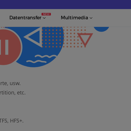
NEW
Datentransfer
Multimedia
rte, usw.
ition, etc.
TFS, HFS+.