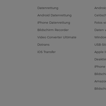
Datenrettung
Androi
Android Datenrettung
Gelösch
iPhone Datenrettung
Fotos 
Bildschirm Recorder
Daten 
Video Converter Ultimate
Window
Dotrans
USB-Sti
iOS Transfer
Apple 
Deaktiv
iPhone 
Bildsc
Amazon
Bildsc