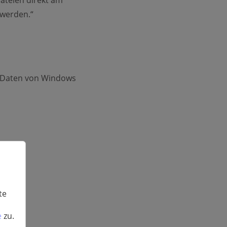
ateien direkt am
 werden.“
e Daten von Windows
te
e
zu.