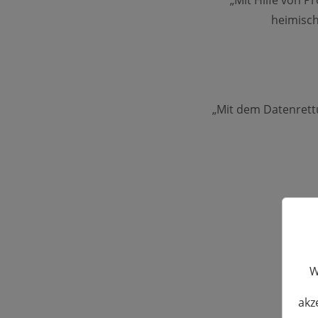
„Mit Hilfe von 
heimisch
„Mit dem Datenrett
W
akz