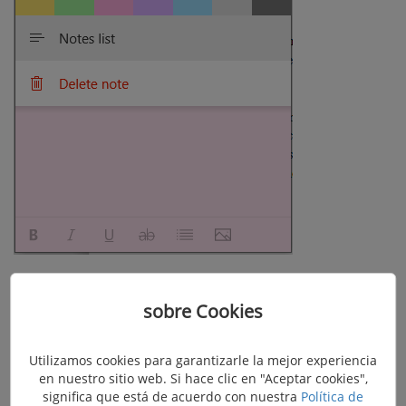
Recuperar desde Todas las notas
sobre Cookies
Además, si accidentalmente cierras las notas, acceder
Utilizamos cookies para garantizarle la mejor experiencia
a
“Todas las notas”
desde la barra de tareas también es
en nuestro sitio web. Si hace clic en "Aceptar cookies",
significa que está de acuerdo con nuestra
Política de
una forma de recuperar notas rápidas.