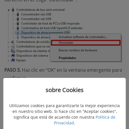
PASO 3.
Haz clic en “OK” en la ventana emergente para
confirmar.
sobre Cookies
PASO 4.
Luego, haz clic en el ícono “Escanear para
cambios de hardware” en el menú. Luego, El
Administrador de Dispositivos escaneará tu sistema y
Utilizamos cookies para garantizarle la mejor experiencia
en nuestro sitio web. Si hace clic en "Aceptar cookies",
reinstalará el dispositivo problema para que el código
significa que está de acuerdo con nuestra
Política de
de error 43 se arreglará.
Privacidad
.