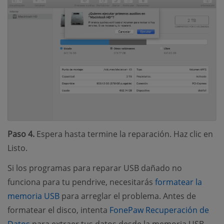
Paso 4.
Espera hasta termine la reparación. Haz clic en
Listo.
Si los programas para reparar USB dañado no
funciona para tu pendrive, necesitarás
formatear la
(opens new window)
memoria USB
para arreglar el problema. Antes de
formatear el disco, intenta
FonePaw Recuperación de
(opens new window)
Datos
para extraer tus datos desde la memoria USB