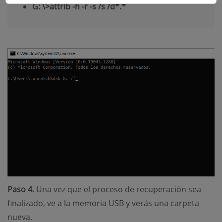
G: \>attrib -h -r -s /s /d*.*
Paso 4.
Una vez que el proceso de recuperación sea
finalizado, ve a la memoria USB y verás una carpeta
nueva.