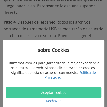
Luego, haz clic en "
Escanear
en la esquina superior
derecha.
Paso 4.
Después del escaneo, todos los archivos
borrados de tu memoria USB se mostrarán de acuerdo
a su tipo de archivo o su ruta. Puedes escoger el
formato de vista al seleccionar “
Lista de Tipo
” o “
Lista
de Ruta
”.
sobre Cookies
Utilizamos cookies para garantizarle la mejor experiencia
en nuestro sitio web. Si hace clic en "Aceptar cookies",
significa que está de acuerdo con nuestra
Política de
Privacidad
.
Aceptar cookies
Rechazar