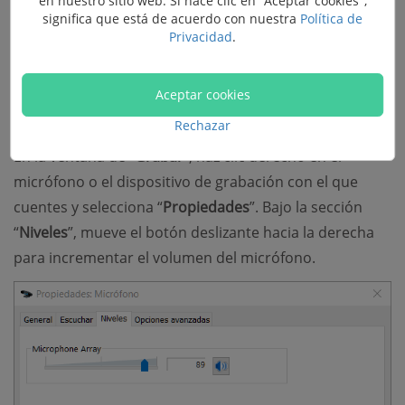
en nuestro sitio web. Si hace clic en "Aceptar cookies",
significa que está de acuerdo con nuestra
Política de
Privacidad
.
O también puedes ajustar el volumen del micrófono de
forma manual, para así tener una mejor recepción de
Aceptar cookies
la voz a través del micrófono.
Rechazar
En la ventana de “
Grabar
”, haz clic derecho en el
micrófono o el dispositivo de grabación con el que
cuentes y selecciona “
Propiedades
”. Bajo la sección
“
Niveles
”, mueve el botón deslizante hacia la derecha
para incrementar el volumen del micrófono.