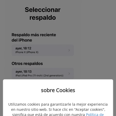
sobre Cookies
Utilizamos cookies para garantizarle la mejor experiencia
en nuestro sitio web. Si hace clic en "Aceptar cookies",
Si deseas exportar los archivos de tu iPhone
significa que está de acuerdo con nuestra
Política de