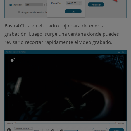
Paso 4
Clica en el cuadro rojo para detener la
grabación. Luego, surge una ventana donde puedes
revisar o recortar rápidamente el video grabado.