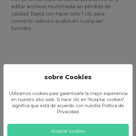
editar archivos multimedia sin pérdida de
calidad. Basta con hacer solo 1 clic para
convertir videos o audios en cualquier
formato.
Plan individual de 1 año
Plan individual de por vida
sobre Cookies
Plan familiar de por vida
Utilizamos cookies para garantizarle la mejor experiencia
US$24.98
en nuestro sitio web. Si hace clic en "Aceptar cookies",
(IVA no incluido)
significa que está de acuerdo con nuestra
Política de
Privacidad
.
Comprar
Aceptar cookies