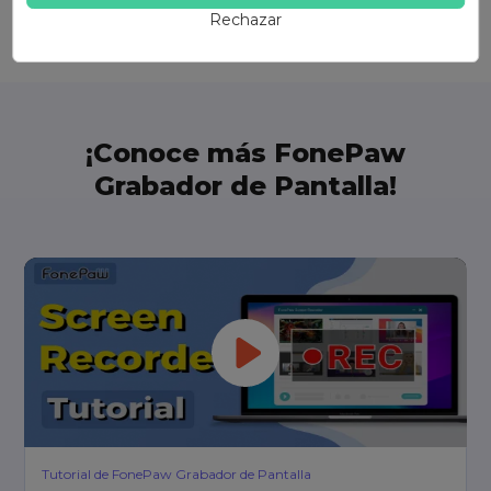
Rechazar
¡Conoce más FonePaw
Grabador de Pantalla!
Tutorial de FonePaw Grabador de Pantalla