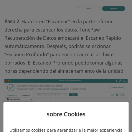
Paso 2
: Haz clic en “Escanear” en la parte inferior
derecha para escanear los datos. FonePaw
Recuperación de Datos empezará el Escaneo Rápido
automáticamente. Después, podrás seleccionar
“Escaneo Profundo” para encontrar más archivos
borrados. El Escaneo Profundo puede tomar algunas
horas dependiendo del almacenamiento de la unidad.
sobre Cookies
Utilizamos cookies para garantizarle la mejor experiencia