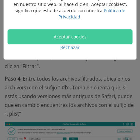
en nuestro sitio web. Si hace clic en "Aceptar cookies",
significa que está de acuerdo con nuestra
Política de
Privacidad
.
Aceptar cookies
Paso 3
: Después del proceso de escaneo, para
Rechazar
recuperar historial borrado de Safari en Mac, en la
barra de búsqueda, teclea “
/Library/Safari
” luego haz
clic en “Filtrar”.
Paso 4
: Entre todos los archivos filtrados, ubica el/los
archivo(s) con el sufijo “
.db
”. Toma en cuenta que, si
estás usando versiones más antiguas de Safari, puede
que en cambio encuentres los archivos con el sufijo de
“
. plist
”