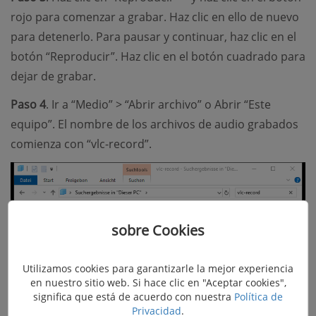
rojo para comenzar a grabar. Haz clic en ello de nuevo
para detenerlo. Para pausar y continuar, haz clic en el
botón “Reproducir”. Haz clic en el botón cuadrado para
dejar de grabar.
Paso 4
. Ir a “Medio” > “Abrir archivo” o Abrir “Este
equipo”. El nombre de los archivos de audio grabados
comienza con “vlc-record”.
sobre Cookies
Utilizamos cookies para garantizarle la mejor experiencia
en nuestro sitio web. Si hace clic en "Aceptar cookies",
significa que está de acuerdo con nuestra
Política de
Privacidad
.