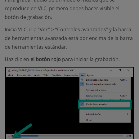
reproduce en VLC, primero debes hacer visible el
botón de grabación.
Inicia VLC, ir a “Ver” > “Controles avanzados” y la barra
de herramientas avanzada está por encima de la barra
de herramientas estándar.
Haz clic en
el botón rojo
para iniciar la grabación.