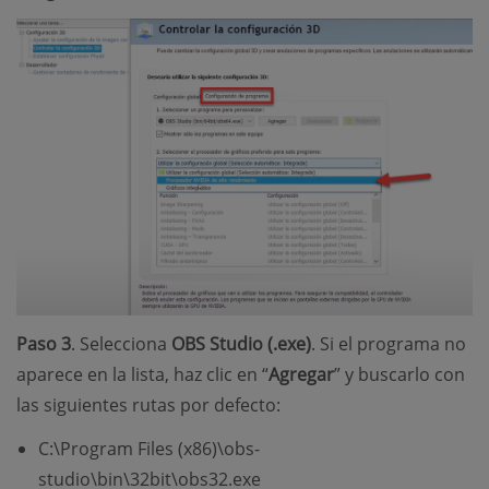
Paso 3
. Selecciona
OBS Studio (.exe)
. Si el programa no
aparece en la lista, haz clic en “
Agregar
” y buscarlo con
las siguientes rutas por defecto:
C:\Program Files (x86)\obs-
studio\bin\32bit\obs32.exe