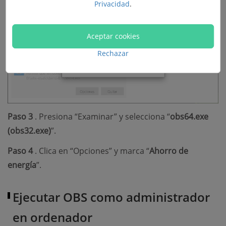
Privacidad
.
Aceptar cookies
Rechazar
Paso 3
. Presiona “Examinar” y selecciona “
obs64.exe
(obs32.exe)
”.
Paso 4
. Clica en “Opciones” y marca “
Ahorro de
energía
”.
Ejecutar OBS como administrador
en ordenador