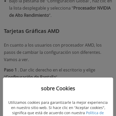
Bajo la pestaña de “Configuración Global”, haz clic en
la lista desplegable y selecciona “
Procesador NVIDIA
de Alto Rendimiento
”.
Tarjetas Gráficas AMD
En cuanto a los usuarios con procesador AMD, los
pasos de cambiar la configuración son diferentes.
Vamos a ver.
Paso 1
. Dar clic derecho en el escritorio y elige
“
Configuración de Pantalla
”.
Paso 2
. En la sección Pantalla, desliza la ventana hacia
sobre Cookies
abajo hasta ver “
Configuración de gráficos
” y clícalo.
Utilizamos cookies para garantizarle la mejor experiencia
en nuestro sitio web. Si hace clic en "Aceptar cookies",
significa que está de acuerdo con nuestra
Política de