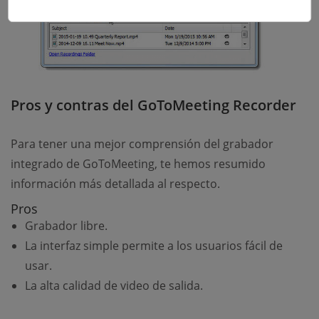
Pros y contras del GoToMeeting Recorder
Para tener una mejor comprensión del grabador
integrado de GoToMeeting, te hemos resumido
información más detallada al respecto.
Pros
Grabador libre.
La interfaz simple permite a los usuarios fácil de
usar.
La alta calidad de video de salida.