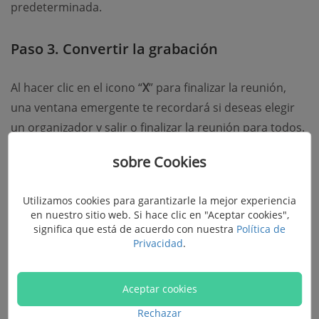
predeterminada.
Paso 3. Convertir la grabación
Al hacer clic en el icono “
X
” para finalizar la reunión,
una ventana emergente te recordará si deseas elegir
un organizador y salir o finalizar la reunión para todos.
Haz clic en
Finalizar reunión para todos
. En la ventana
sobre Cookies
Administrador de grabación, elije un formato y haz clic
en
Convertir grabación
.
Utilizamos cookies para garantizarle la mejor experiencia
en nuestro sitio web. Si hace clic en "Aceptar cookies",
significa que está de acuerdo con nuestra
Política de
Privacidad
.
Aceptar cookies
Rechazar