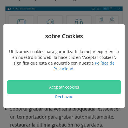
sobre Cookies
Características principales:
Utilizamos cookies para garantizarle la mejor experiencia
en nuestro sitio web. Si hace clic en "Aceptar cookies",
Te permite
agregar anotaciones
como flechas,
significa que está de acuerdo con nuestra
Política de
Privacidad
.
textos, etc. a tus grabaciones o capturas de
pantallas.
Aceptar cookies
Puede
resaltar o esconder las acciones del ratón
en
Rechazar
tu grabación de pantalla.
Soporta
grabar una ventana bloqueada
, establecer
un
temporizador
para grabar automáticamente,
restaurar la última grabación
no guardada.