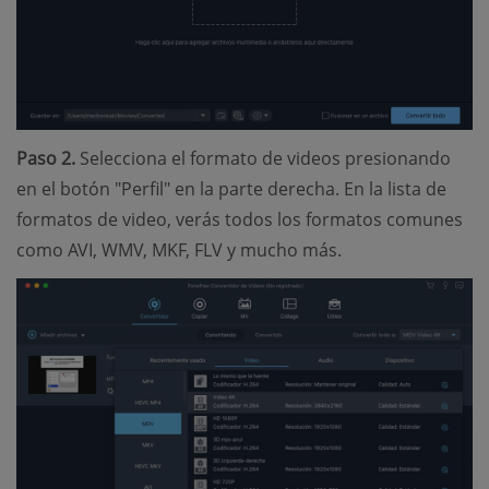
Paso 2.
Selecciona el formato de videos presionando
en el botón "Perfil" en la parte derecha. En la lista de
formatos de video, verás todos los formatos comunes
como AVI, WMV, MKF, FLV y mucho más.