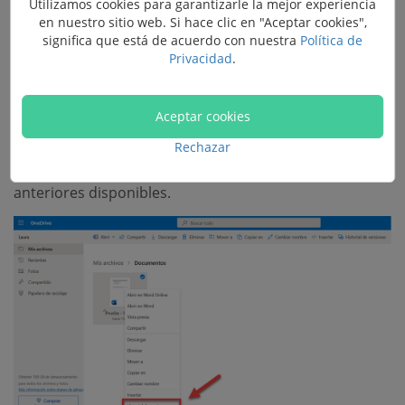
Utilizamos cookies para garantizarle la mejor experiencia
en nuestro sitio web. Si hace clic en "Aceptar cookies",
Historial de archivos en OneDrive
significa que está de acuerdo con nuestra
Política de
Privacidad
.
Si has habilitado una sincronización de PC en Microsoft
OneDrive, accede al sitio web y presiona en el archivo
Aceptar cookies
con el botón derecho. Luego, selecciona la opción
Rechazar
"
Historial de archivos
" para encontrar las versiones
anteriores disponibles.