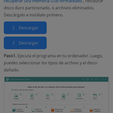
(opens new wi
recuperar una memoria USB formateado
, restaurar
disco duro particionado, o archivos eliminados.
Descárgalo e instálalo primero.
Descargar
Descargar
Paso1.
Ejecuta el programa en tu ordenador. Luego,
puedes seleccionar los tipos de archivo y el disco
dañado.