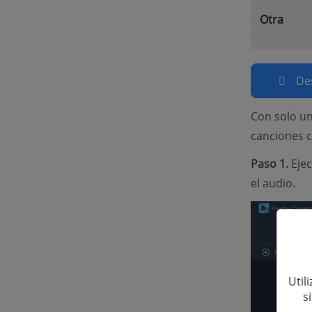
Otra
De
Con solo un
canciones 
Paso 1.
Ejec
el audio.
Util
s