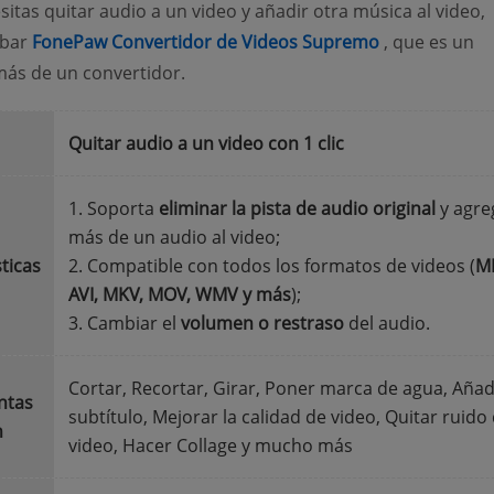
sitas quitar audio a un video y añadir otra música al video,
(opens new 
obar
FonePaw Convertidor de Videos Supremo
, que es un
ás de un convertidor.
Quitar audio a un video con 1 clic
1. Soporta
eliminar la pista de audio original
y agre
más de un audio al video;
ticas
2. Compatible con todos los formatos de videos (
M
AVI, MKV, MOV, WMV y más
);
3. Cambiar el
volumen o restraso
del audio.
Cortar, Recortar, Girar, Poner marca de agua, Añad
ntas
subtítulo, Mejorar la calidad de video, Quitar ruido
n
video, Hacer Collage y mucho más