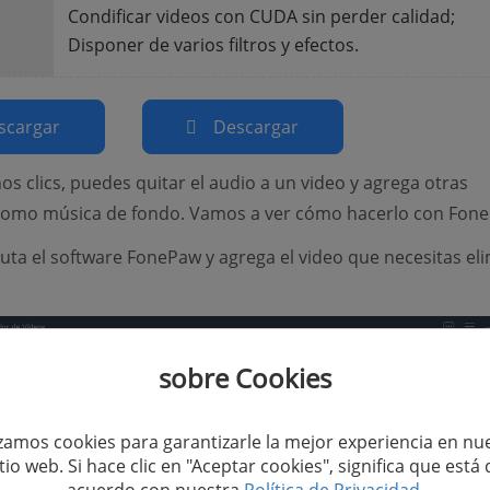
Condificar videos con CUDA sin perder calidad;
Disponer de varios filtros y efectos.
scargar
Descargar
os clics, puedes quitar el audio a un video y agrega otras
como música de fondo. Vamos a ver cómo hacerlo con Fone
uta el software FonePaw y agrega el video que necesitas el
sobre Cookies
izamos cookies para garantizarle la mejor experiencia en nu
itio web. Si hace clic en "Aceptar cookies", significa que está 