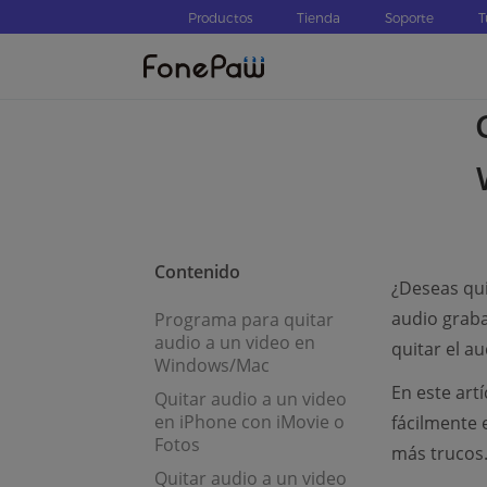
Productos
Tienda
Soporte
T
Contenido
¿Deseas qui
audio graba
Programa para quitar
audio a un video en
quitar el a
Windows/Mac
En este art
Quitar audio a un video
en iPhone con iMovie o
fácilmente 
Fotos
más trucos
Quitar audio a un video