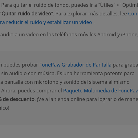
Para quitar el ruido de fondo, puedes ir a "Útiles" > "Optim
"
Quitar ruido de video
". Para explorar más detalles, lee
Con
(opens new window
ra reducir el ruido y estabilizar un vídeo
.
 audio a un video en los teléfonos móviles Android y iPhone
n puedes probar
FonePaw Grabador de Pantalla
para graba
o sin audio o con música. Es una herramienta potente para
la pantalla con micrófono y sonido del sistema al mismo
 Ahora, puedes comprar el
Paquete Multimedia de FonePa
 de descuento
. ¡Ve a la tienda online para lograrlo de man
ico!