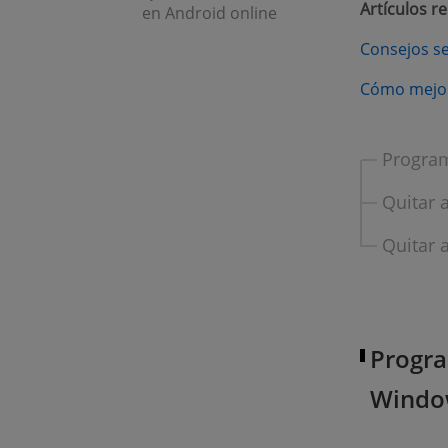
Artículos r
en Android online
Consejos sen
Cómo mejora
Program
Quitar 
Quitar 
Progra
Windo