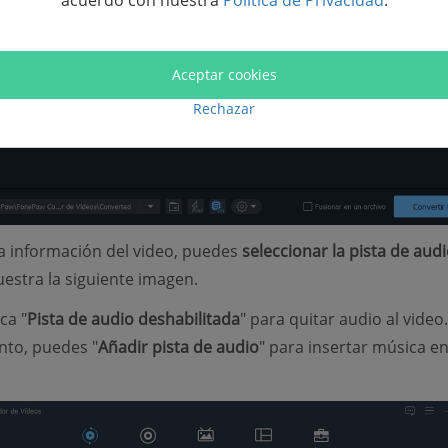
acuerdo con nuestra
Política de Privacidad
.
Aceptar cookies
Rechazar
a información del video, puedes
seleccionar la pista de aud
stra la siguiente imagen.
ca "
Pista de audio deshabilitada
" para quitar audio al video.
nto, puedes "
Añadir pista de audio
" para insertar música en