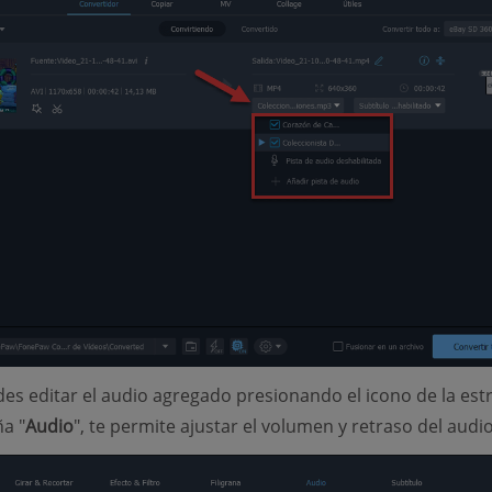
es editar el audio agregado presionando el icono de la estr
ña "
Audio
", te permite ajustar el volumen y retraso del audio