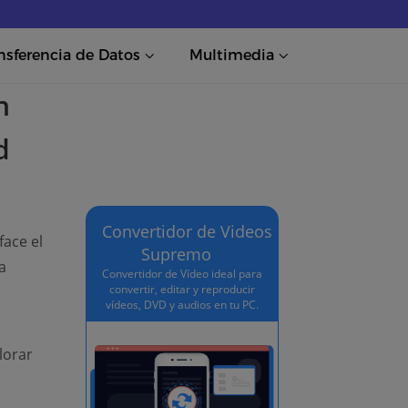
nsferencia de Datos
Multimedia
n
d
Convertidor de Videos
face el
Supremo
a
Convertidor de Vídeo ideal para
convertir, editar y reproducir
vídeos, DVD y audios en tu PC.
lorar