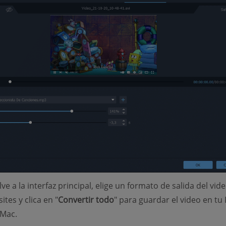
ve a la interfaz principal, elige un formato de salida del vid
tes y clica en "
Convertir todo
" para guardar el video en tu
Mac.