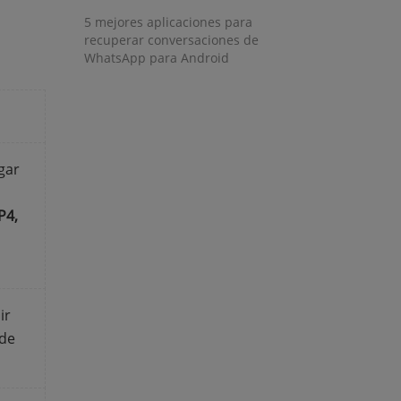
5 mejores aplicaciones para
window)
recuperar conversaciones de
WhatsApp para Android
gar
P4,
ir
 de