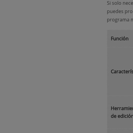
Si solo nece
puedes pr
programa m
Función
Caracterís
Herramie
de edició