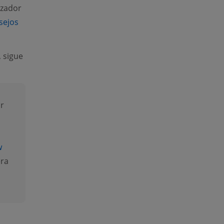
izador
sejos
)
, sigue
r
w
era