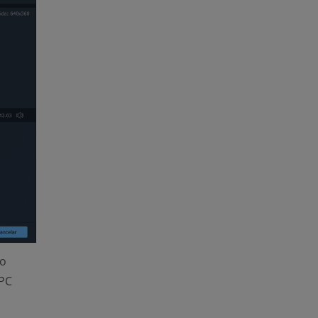
eo
 PC